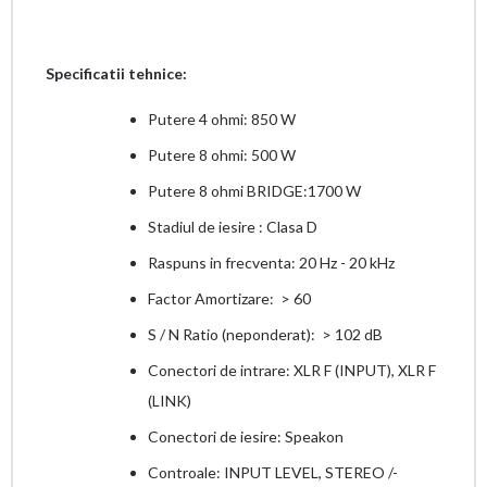
Specificatii tehnice:
Putere 4 ohmi: 850 W
Putere 8 ohmi: 500 W
Putere 8 ohmi BRIDGE:1700 W
Stadiul de iesire : Clasa D
Raspuns in frecventa: 20 Hz - 20 kHz
Factor Amortizare: > 60
S / N Ratio (neponderat): > 102 dB
Conectori de intrare: XLR F (INPUT), XLR F
(LINK)
Conectori de iesire: Speakon
Controale: INPUT LEVEL, STEREO /-