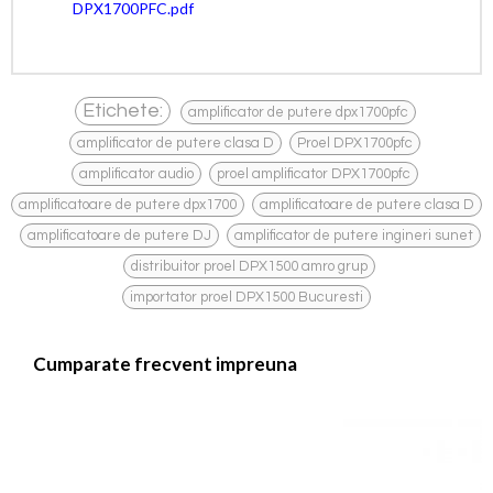
DPX1700PFC.pdf
,
Etichete:
amplificator de putere dpx1700pfc
,
,
amplificator de putere clasa D
Proel DPX1700pfc
,
,
amplificator audio
proel amplificator DPX1700pfc
,
amplificatoare de putere dpx1700
amplificatoare de putere clasa D
,
,
amplificatoare de putere DJ
amplificator de putere ingineri sunet
,
,
distribuitor proel DPX1500 amro grup
importator proel DPX1500 Bucuresti
Cumparate frecvent impreuna