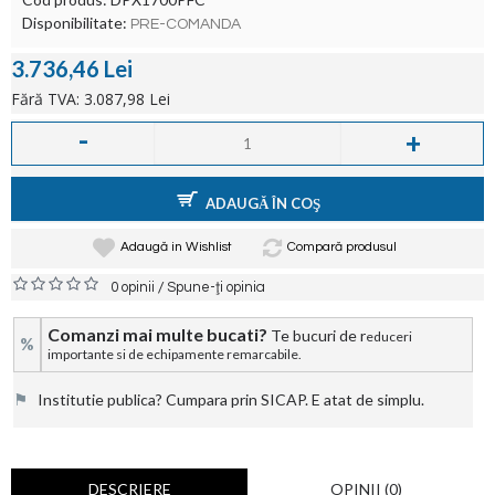
Disponibilitate:
PRE-COMANDA
3.736,46 Lei
Fără TVA: 3.087,98 Lei
-
+
ADAUGĂ ÎN COŞ
Adaugă in Wishlist
Compară produsul
/
0 opinii
Spune-ţi opinia
Comanzi mai multe bucati?
Te bucuri de r
educeri
%
importante si de echipamente remarcabile.
⚑
Institutie publica? Cumpara prin SICAP. E atat de simplu.
DESCRIERE
OPINII (0)