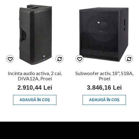
Incinta audio activa, 2 cai,
Subwoofer activ, 18", S18A,
DIVA12A, Proel
Proel
2.910,44 Lei
3.846,16 Lei
ADAUGĂ ÎN COŞ
ADAUGĂ ÎN COŞ