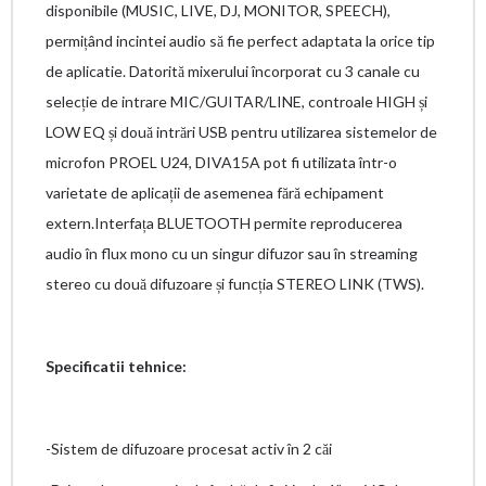
disponibile (MUSIC, LIVE, DJ, MONITOR, SPEECH),
permițând incintei audio să fie perfect adaptata la orice tip
de aplicatie. Datorită mixerului încorporat cu 3 canale cu
selecție de intrare MIC/GUITAR/LINE, controale HIGH și
LOW EQ și două intrări USB pentru utilizarea sistemelor de
microfon PROEL U24, DIVA15A pot fi utilizata într-o
varietate de aplicații de asemenea fără echipament
extern.Interfața BLUETOOTH permite reproducerea
audio în flux mono cu un singur difuzor sau în streaming
stereo cu două difuzoare și funcția STEREO LINK (TWS).
Specificatii tehnice:
-Sistem de difuzoare procesat activ în 2 căi