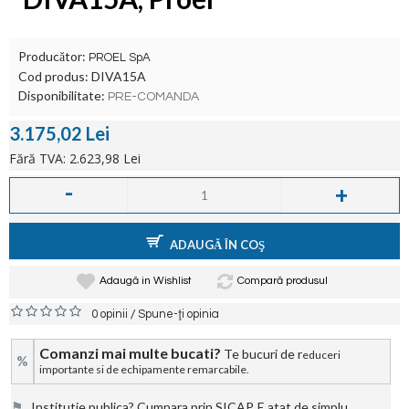
Producător:
PROEL SpA
Cod produs:
DIVA15A
Disponibilitate:
PRE-COMANDA
3.175,02 Lei
Fără TVA: 2.623,98 Lei
-
+
ADAUGĂ ÎN COŞ
Adaugă in Wishlist
Compară produsul
/
0 opinii
Spune-ţi opinia
Comanzi mai multe bucati?
Te bucuri de r
educeri
%
importante si de echipamente remarcabile.
⚑
Institutie publica? Cumpara prin SICAP. E atat de simplu.