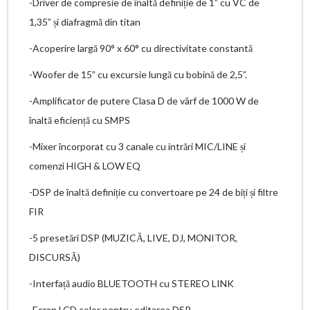
-Driver de compresie de înaltă definiție de 1” cu VC de
1,35” și diafragmă din titan
-Acoperire largă 90° x 60° cu directivitate constantă
-Woofer de 15” cu excursie lungă cu bobină de 2,5”.
-Amplificator de putere Clasa D de vârf de 1000 W de
înaltă eficiență cu SMPS
-Mixer încorporat cu 3 canale cu intrări MIC/LINE și
comenzi HIGH & LOW EQ
-DSP de înaltă definiție cu convertoare pe 24 de biți și filtre
FIR
-5 presetări DSP (MUZICĂ, LIVE, DJ, MONITOR,
DISCURSĂ)
-Interfață audio BLUETOOTH cu STEREO LINK
-Ecran LCD color pentru editarea DSP