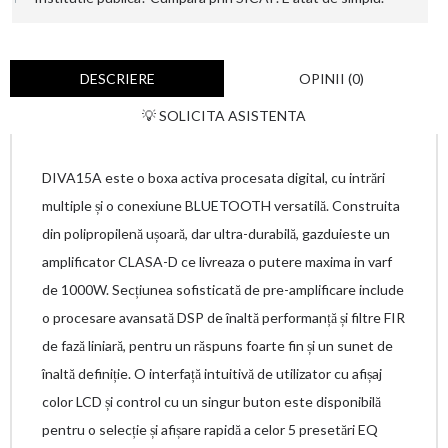
DESCRIERE
OPINII (0)
💡 SOLICITA ASISTENTA
DIVA15A este o boxa activa procesata digital, cu intrări
multiple și o conexiune BLUETOOTH versatilă. Construita
din polipropilenă ușoară, dar ultra-durabilă, gazduieste un
amplificator CLASA-D ce livreaza o putere maxima in varf
de 1000W. Secțiunea sofisticată de pre-amplificare include
o procesare avansată DSP de înaltă performanță și filtre FIR
de fază liniară, pentru un răspuns foarte fin și un sunet de
înaltă definiție. O interfață intuitivă de utilizator cu afișaj
color LCD și control cu ​​un singur buton este disponibilă
pentru o selecție și afișare rapidă a celor 5 presetări EQ