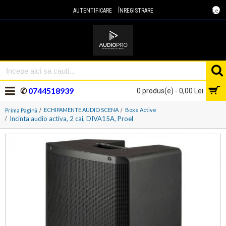
Lei
AUTENTIFICARE
ÎNREGISTRARE
✆
0744518939
0 produs(e) - 0,00 Lei
ECHIPAMENTE AUDIO SCENA
Boxe Active
Prima Pagină
Incinta audio activa, 2 cai, DIVA15A, Proel