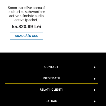
Sonorizare live scena si
cluburi cu subwoofere
active si incinte audio
active (pachet)
55.820,99 Lei
ADAUGĂ ÎN COŞ
CONTACT
INFORMATII
RELATII CLIENTI
EXTRAS