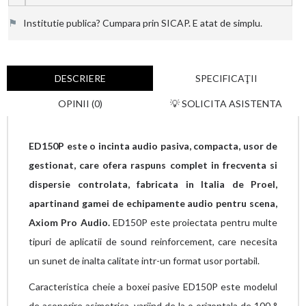
⚑
Institutie publica? Cumpara prin SICAP. E atat de simplu.
DESCRIERE
SPECIFICAŢII
OPINII (0)
💡 SOLICITA ASISTENTA
ED150P este o incinta audio pasiva, compacta, usor de
gestionat, care ofera raspuns complet in frecventa si
dispersie controlata, fabricata in Italia de Proel,
apartinand gamei de echipamente audio pentru scena,
Axiom Pro Audio.
ED150P este proiectata pentru multe
tipuri de aplicatii de sound reinforcement, care necesita
un sunet de inalta calitate intr-un format usor portabil.
Caracteristica cheie a boxei pasive ED150P este modelul
de acoperire asimetrica, variind de la o orizontala de 100 °