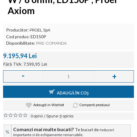
Axiom
Producător:
PROEL SpA
Cod produs:
ED150P
Disponibilitate:
PRE-COMANDA
9.195,94 Lei
Fără TVA: 7.599,95 Lei
-
+
ADAUGĂ ÎN COŞ
Adaugă in Wishlist
Compară produsul
/
0 opinii
Spune-ţi opinia
Comanzi mai multe bucati?
Te bucuri de r
educeri
%
importante si de echipamente remarcabile.