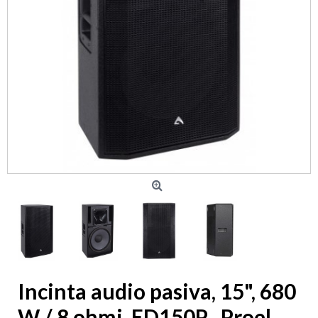
Incinta audio pasiva, 15", 680
W / 8 ohmi, ED150P , Proel