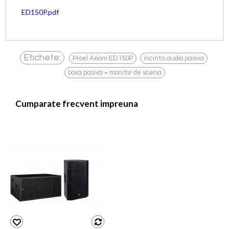
ED150P.pdf
,
,
Etichete:
Proel Axiom ED150P
incinta audio pasiva
boxa pasiva + monitor de scena
Cumparate frecvent impreuna