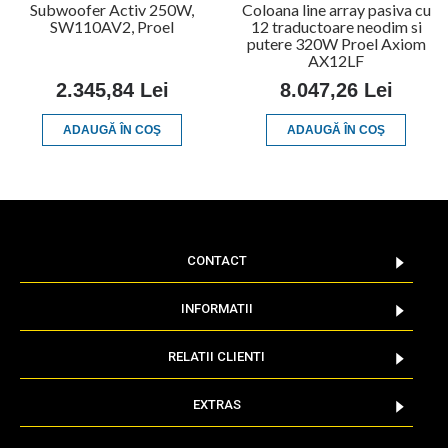
Subwoofer Activ 250W,
Coloana line array pasiva cu
SW110AV2, Proel
12 traductoare neodim si
putere 320W Proel Axiom
AX12LF
2.345,84 Lei
8.047,26 Lei
ADAUGĂ ÎN COŞ
ADAUGĂ ÎN COŞ
CONTACT
INFORMATII
RELATII CLIENTI
EXTRAS