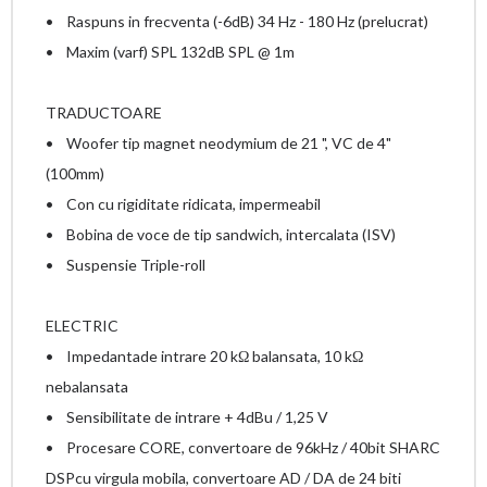
• Raspuns in frecventa (-6dB) 34 Hz - 180 Hz (prelucrat)
• Maxim (varf) SPL 132dB SPL @ 1m
TRADUCTOARE
• Woofer tip magnet neodymium de 21 ", VC de 4"
(100mm)
• Con cu rigiditate ridicata, impermeabil
• Bobina de voce de tip sandwich, intercalata (ISV)
• Suspensie Triple-roll
ELECTRIC
• Impedantade intrare 20 kΩ balansata, 10 kΩ
nebalansata
• Sensibilitate de intrare + 4dBu / 1,25 V
• Procesare CORE, convertoare de 96kHz / 40bit SHARC
DSPcu virgula mobila, convertoare AD / DA de 24 biti