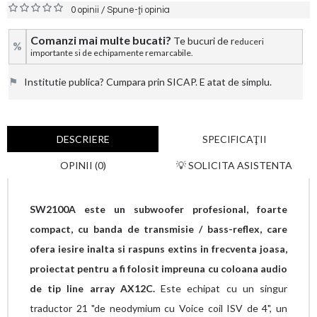
/
0 opinii
Spune-ţi opinia
Comanzi mai multe bucati?
Te bucuri de r
educeri
%
importante si de echipamente remarcabile.
⚑
Institutie publica? Cumpara prin SICAP. E atat de simplu.
DESCRIERE
SPECIFICAŢII
OPINII (0)
💡 SOLICITA ASISTENTA
SW2100A este un subwoofer profesional, foarte
compact, cu banda de transmisie / bass-reflex, care
ofera iesire inalta si raspuns extins in frecventa joasa,
proiectat pentru a fi folosit impreuna cu coloana audio
de tip line array AX12C.
Este echipat cu un singur
traductor 21 "de neodymium cu Voice coil ISV de 4", un