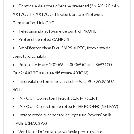
• Controale de acces direct: 4 presetari (2 x AX12C / 4 x
AX12C / 1 x AX12C / utilizator), unitate Network
Termination, Link GND
• Telecomanda software de control PRONET
• Protocol de retea CANBUS
• Amplificator clasa D cu SMPS si PFC, frecventa de
comutare variabila
• Putere de iesire 2000W + 2000W (Out1: SW2100 -
Out2: AX12C sau alte difuzoare AXIOM)
• Intervalul de tensiune al retelei (Vac) 90 - 260V 50 /
60Hz
• IN / OUT Conectori Neutrik XLR-M / XLR-F
• IN / OUT Conectori de retea ETHERCON® (NE8FAV)
• Intrare retea si conector de legatura PowerCon®
TRUE 1 (NAC3PX)
• Ventilator DC cu viteza variabila pentru racire