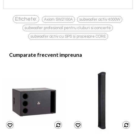
,
,
Etichete:
Axiom SW2100A
subwoofer activ 4000W
,
subwoofer profesional pentru cluburi si concerte
subwoofer activ cu SPS si procesare CORE
Cumparate frecvent impreuna