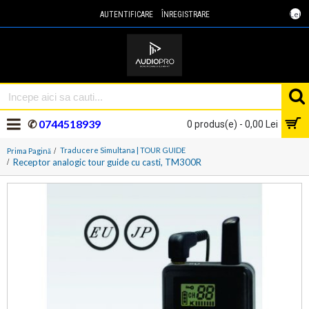
Lei
AUTENTIFICARE
ÎNREGISTRARE
✆
0744518939
0 produs(e) - 0,00 Lei
Traducere Simultana | TOUR GUIDE
Prima Pagină
Receptor analogic tour guide cu casti, TM300R