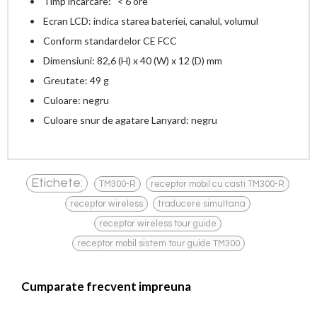
• Timp incarcare: < 6 ore
• Ecran LCD: indica starea bateriei, canalul, volumul
• Conform standardelor CE FCC
• Dimensiuni: 82,6 (H) x 40 (W) x 12 (D) mm
• Greutate: 49 g
• Culoare: negru
• Culoare snur de agatare Lanyard: negru
,
,
Etichete:
TM300-R
receptor mobil cu casti TM300-R
,
,
receptor wireless
traducere simultana
,
receptor wireless tour guide
receptor mobil sistem tour guide TM300
Cumparate frecvent impreuna