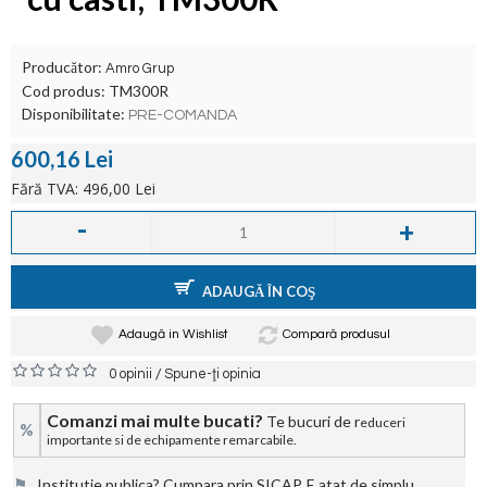
Producător:
Amro Grup
Cod produs:
TM300R
Disponibilitate:
PRE-COMANDA
600,16 Lei
Fără TVA: 496,00 Lei
-
+
ADAUGĂ ÎN COŞ
Adaugă in Wishlist
Compară produsul
/
0 opinii
Spune-ţi opinia
Comanzi mai multe bucati?
Te bucuri de r
educeri
%
importante si de echipamente remarcabile.
⚑
Institutie publica? Cumpara prin SICAP. E atat de simplu.