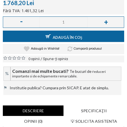
1.768,20 Lei
Fără TVA: 1.461,32 Lei
-
+
ADAUGĂ ÎN COŞ
Adaugă in Wishlist
Compară produsul
/
0 opinii
Spune-ţi opinia
Comanzi mai multe bucati?
Te bucuri de r
educeri
%
importante si de echipamente remarcabile.
⚑
Institutie publica? Cumpara prin SICAP. E atat de simplu.
DESCRIERE
SPECIFICAŢII
OPINII (0)
💡 SOLICITA ASISTENTA