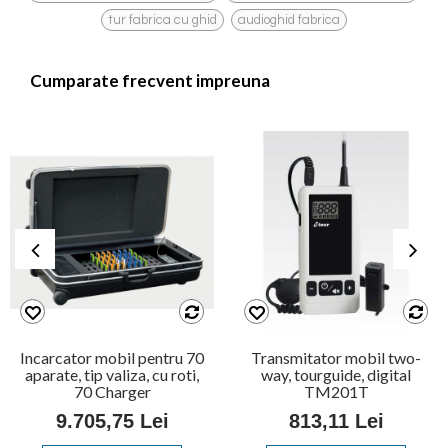
,
tur fabrica cu ghid
audioghid fabrica
Cumparate frecvent impreuna
Incarcator mobil pentru 70
Transmitator mobil two-
aparate, tip valiza, cu roti,
way, tourguide, digital
70 Charger
TM201T
9.705,75 Lei
813,11 Lei