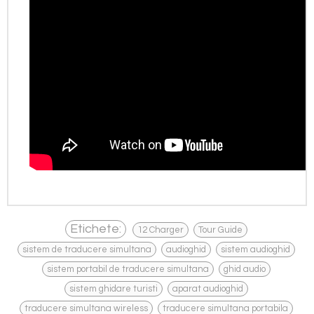
,
,
Etichete:
12 Charger
Tour Guide
,
,
,
sistem de traducere simultana
audioghid
sistem audioghid
,
,
sistem portabil de traducere simultana
ghid audio
,
,
sistem ghidare turisti
aparat audioghid
,
,
traducere simultana wireless
traducere simultana portabila