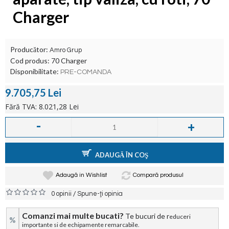
Charger
Producător:
Amro Grup
Cod produs:
70 Charger
Disponibilitate:
PRE-COMANDA
9.705,75 Lei
Fără TVA: 8.021,28 Lei
-
+
ADAUGĂ ÎN COŞ
Adaugă in Wishlist
Compară produsul
/
0 opinii
Spune-ţi opinia
Comanzi mai multe bucati?
Te bucuri de r
educeri
%
importante si de echipamente remarcabile.