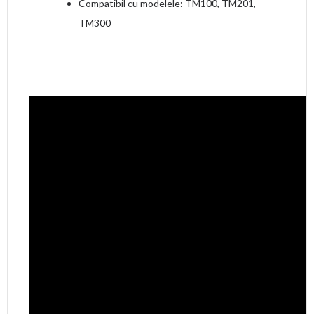
Compatibil cu modelele: TM100, TM201,
TM300