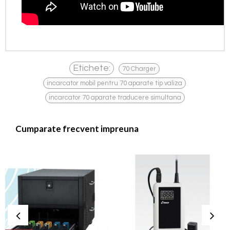
,
Etichete:
70 Charger
,
incarcator mobil pentru 70 aparate tip valiza
incarcator 70 aparate traducere simultana
Cumparate frecvent impreuna