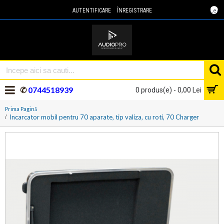
Lei
AUTENTIFICARE
ÎNREGISTRARE
✆
0744518939
0 produs(e) - 0,00 Lei
Prima Pagină
Incarcator mobil pentru 70 aparate, tip valiza, cu roti, 70 Charger