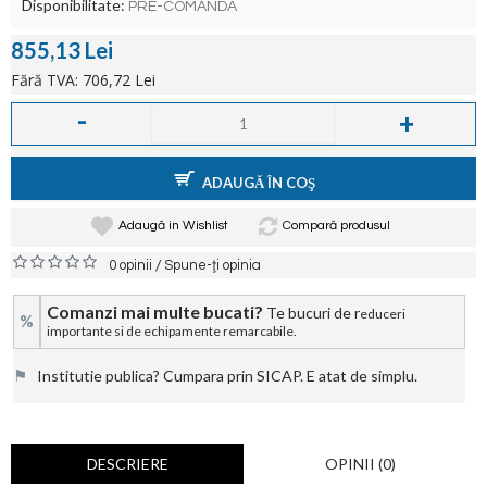
Disponibilitate:
PRE-COMANDA
855,13 Lei
Fără TVA: 706,72 Lei
-
+
ADAUGĂ ÎN COŞ
Adaugă in Wishlist
Compară produsul
/
0 opinii
Spune-ţi opinia
Comanzi mai multe bucati?
Te bucuri de r
educeri
%
importante si de echipamente remarcabile.
⚑
Institutie publica? Cumpara prin SICAP. E atat de simplu.
DESCRIERE
OPINII (0)