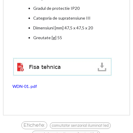
Gradul de protectie IP20
Categoria de supratensiune III
Dimensiuni [mm] 47,5 x 47,5 x 20
Greutate [g] 55
WDN-01. pdf
,
Etichete:
comutator senzorial iluminat led