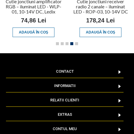
Cutie jonctiuni amplificator
Cutie jonctiuni receiver
RGB – iluminat LED - WLP-
radio 2 canale – iluminat
01, 10-14V DC, Ledix
LED - ROP-03, 10-14V DC
74,86 Lei
178,24 Lei
ADAUGĂ ÎN COŞ
ADAUGĂ ÎN COŞ
CONTACT
INFORMATII
RELATII CLIENTI
EXTRAS
CONTUL MEU