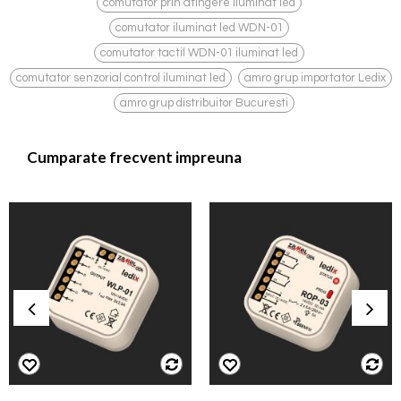
,
comutator prin atingere iluminat led
,
comutator iluminat led WDN-01
,
comutator tactil WDN-01 iluminat led
,
comutator senzorial control iluminat led
amro grup importator Ledix
,
amro grup distribuitor Bucuresti
Cumparate frecvent impreuna