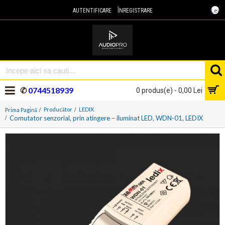
Lei
AUTENTIFICARE
ÎNREGISTRARE
✆
0744518939
0 produs(e) - 0,00 Lei
Producător
LEDIX
Prima Pagină
Comutator senzorial, prin atingere – iluminat LED, WDN-01, LEDIX