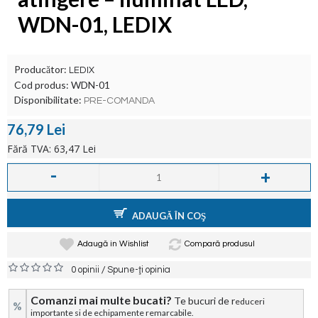
WDN-01, LEDIX
Producător:
LEDIX
Cod produs:
WDN-01
Disponibilitate:
PRE-COMANDA
76,79 Lei
Fără TVA: 63,47 Lei
-
+
ADAUGĂ ÎN COŞ
Adaugă in Wishlist
Compară produsul
/
0 opinii
Spune-ţi opinia
Comanzi mai multe bucati?
Te bucuri de r
educeri
%
importante si de echipamente remarcabile.