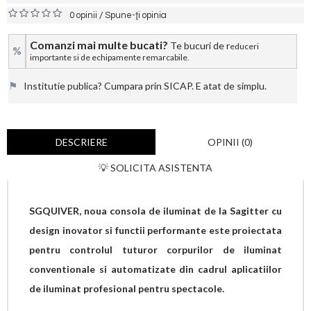
/
0 opinii
Spune-ţi opinia
Comanzi mai multe bucati?
Te bucuri de r
educeri
%
importante si de echipamente remarcabile.
⚑
Institutie publica? Cumpara prin SICAP. E atat de simplu.
DESCRIERE
OPINII (0)
💡 SOLICITA ASISTENTA
SGQUIVER, noua consola de iluminat de la Sagitter cu
design inovator si functii performante este proiectata
pentru controlul tuturor corpurilor de iluminat
conventionale si automatizate din cadrul aplicatiilor
de iluminat profesional pentru spectacole.