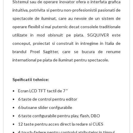
Sistemul sau de operare inovator ofera o interfata grafica
intuitiva, potrivita si pentru non-profesionistii pasionati de
spectacole de iluminat, care au nevoie de un sistem de
operare flexibil si mai puternic decat consolele traditionale
utilizate in mod obisnuit pe piata. SGQUIVER este
conceput, proiectat si construit in intregime in Italia de
brandul Proel Sagitter, care se bucura de renume
international pe piata de iluminat pentru spectacole.
Speificatii tehnice:
• Ecran LCD TFT tactil de 7 "
• 6 taste de control pentru editor
• 6 butoane slider confgurabile
• 6 taste configurabile pentru play, flash, DBO
• 12 taste pentru acces direct la redare si CUES
• 4 touch-fadere pentru controlul atributelor in timpul