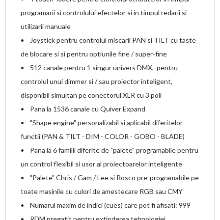
programarii si controlului efectelor si in timpul redarii si
utilizarii manuale
• Joystick pentru controlul miscarii PAN si TILT cu taste
de blocare si si pentru optiunile fine / super-fine
• 512 canale pentru 1 singur univers DMX, pentru
controlul unui dimmer si / sau proiector inteligent,
disponibil simultan pe conectorul XLR cu 3 poli
• Pana la 1536 canale cu Quiver Expand
• "Shape engine" personalizabil si aplicabil diferitelor
functii (PAN & TILT - DIM - COLOR - GOBO - BLADE)
• Pana la 6 familii diferite de "palete" programabile pentru
un control flexibil si usor al proiectoarelor inteligente
• "Palete" Chris / Gam / Lee si Rosco pre-programabile pe
toate masinile cu culori de amestecare RGB sau CMY
• Numarul maxim de indici (cues) care pot fi afisati: 999
• RDM pregatit pentru extinderea tehnologiei