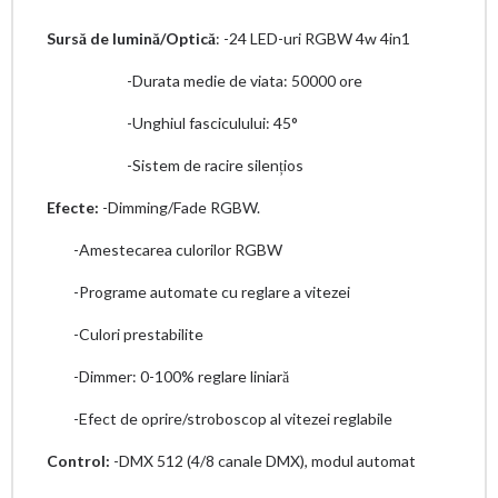
Sursă de lumină/Optică
: -24 LED-uri RGBW 4w 4in1
-Durata medie de viata: 50000 ore
-Unghiul fasciculului: 45°
-Sistem de racire silențios
Efecte:
-Dimming/Fade RGBW.
-Amestecarea culorilor RGBW
-Programe automate cu reglare a vitezei
-Culori prestabilite
-Dimmer: 0-100% reglare liniară
-Efect de oprire/stroboscop al vitezei reglabile
Control:
-DMX 512 (4/8 canale DMX), modul automat