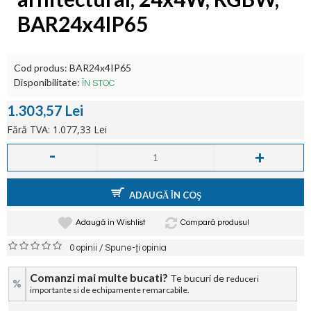
BAR24x4IP65
Cod produs:
BAR24x4IP65
Disponibilitate:
ÎN STOC
1.303,57 Lei
Fără TVA: 1.077,33 Lei
-
+
ADAUGĂ ÎN COŞ
Adaugă in Wishlist
Compară produsul
/
0 opinii
Spune-ţi opinia
Comanzi mai multe bucati?
Te bucuri de r
educeri
%
importante si de echipamente remarcabile.