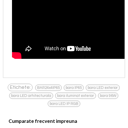
,
,
,
Etichete:
BAR24x4IP65
bara IP65
bara LED exterior
,
,
,
bara LED arhitecturala
bara iluminat exterior
bara 96W
bara LED IP RGB
Cumparate frecvent impreuna