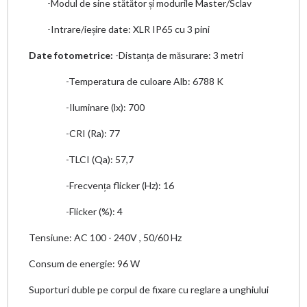
-Modul de sine stătător și modurile Master/Sclav
-Intrare/ieșire date: XLR IP65 cu 3 pini
Date fotometrice:
-Distanța de măsurare: 3 metri
-Temperatura de culoare Alb: 6788 K
-Iluminare (lx): 700
-CRI (Ra): 77
-TLCI (Qa): 57,7
-Frecvența flicker (Hz): 16
-Flicker (%): 4
Tensiune: AC 100 - 240V , 50/60 Hz
Consum de energie: 96 W
Suporturi duble pe corpul de fixare cu reglare a unghiului