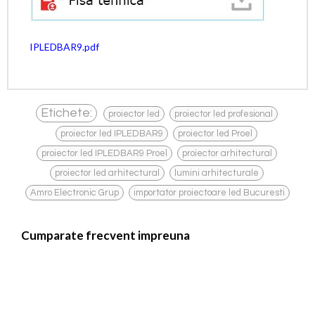
IPLEDBAR9.pdf
,
,
Etichete:
proiector led
proiector led profesional
,
,
proiector led IPLEDBAR9
proiector led Proel
,
,
proiector led IPLEDBAR9 Proel
proiector arhitectural
,
,
proiector led arhitectural
lumini arhitecturale
,
Amro Electronic Grup
importator proiectoare led Bucuresti
Cumparate frecvent impreuna