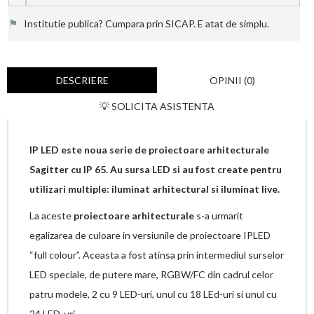
⚑
Institutie publica? Cumpara prin SICAP. E atat de simplu.
DESCRIERE
OPINII (0)
💡 SOLICITA ASISTENTA
IP LED este noua serie de proiectoare arhitecturale
Sagitter cu IP 65. Au sursa LED si au fost create pentru
utilizari multiple: iluminat arhitectural si iluminat live.
La aceste
proiectoare arhitecturale
s-a urmarit
egalizarea de culoare in versiunile de proiectoare IPLED
“full colour”. Aceasta a fost atinsa prin intermediul surselor
LED speciale, de putere mare, RGBW/FC din cadrul celor
patru modele, 2 cu 9 LED-uri, unul cu 18 LEd-uri si unul cu
24 LED-uri.