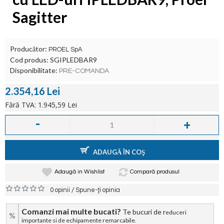
Sagitter
Producător:
PROEL SpA
Cod produs:
SGIPLEDBAR9
Disponibilitate:
PRE-COMANDA
2.354,16 Lei
Fără TVA: 1.945,59 Lei
-
+
ADAUGĂ ÎN COŞ
Adaugă in Wishlist
Compară produsul
/
0 opinii
Spune-ţi opinia
Comanzi mai multe bucati?
Te bucuri de r
educeri
%
importante si de echipamente remarcabile.