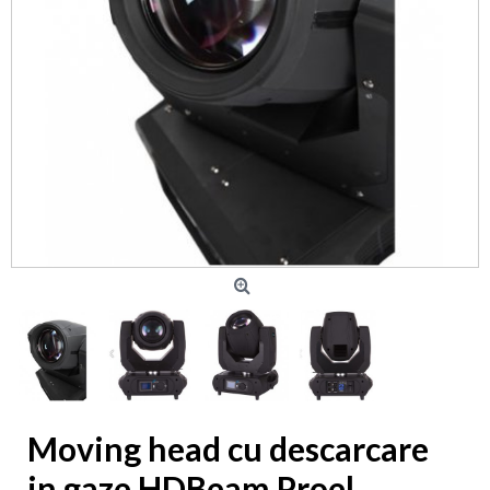
Moving head cu descarcare
in gaze HDBeam Proel