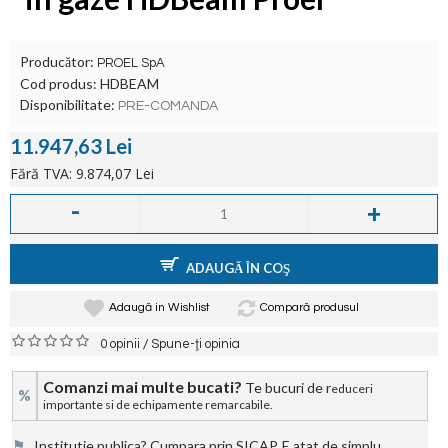
Producător:
PROEL SpA
Cod produs:
HDBEAM
Disponibilitate:
PRE-COMANDA
11.947,63 Lei
Fără TVA: 9.874,07 Lei
-
+
ADAUGĂ ÎN COŞ
Adaugă in Wishlist
Compară produsul
/
0 opinii
Spune-ţi opinia
Comanzi mai multe bucati?
Te bucuri de r
educeri
%
importante si de echipamente remarcabile.
⚑
Institutie publica? Cumpara prin SICAP. E atat de simplu.