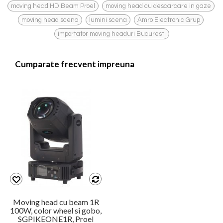
,
,
moving head HD Beam Proel
moving head cu descarcare in gaze
,
,
,
moving head scena
lumini scena
Amro Electronic Grup
importator moving headuri Bucuresti
Cumparate frecvent impreuna
Moving head cu beam 1R
100W, color wheel si gobo,
SGPIKEONE1R, Proel