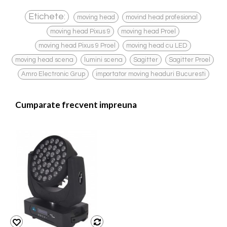
,
,
Etichete:
moving head
movind head profesional
,
,
moving head Pixus 9
moving head Proel
,
,
moving head Pixus 9 Proel
moving head cu LED
,
,
,
,
moving head scena
lumini scena
Sagitter
Sagitter Proel
,
Amro Electronic Grup
importator moving headuri Bucuresti
Cumparate frecvent impreuna