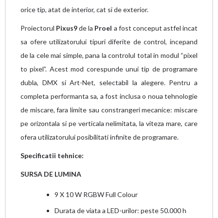
orice tip, atat de interior, cat si de exterior.
Proiectorul
Pixus9
de la
Proel
a fost conceput astfel incat
sa ofere utilizatorului tipuri diferite de control, incepand
de la cele mai simple, pana la controlul total in modul “pixel
to pixel”. Acest mod corespunde unui tip de programare
dubla, DMX si Art-Net, selectabil la alegere. Pentru a
completa performanta sa, a fost inclusa o noua tehnologie
de miscare, fara limite sau constrangeri mecanice: miscare
pe orizontala si pe verticala nelimitata, la viteza mare, care
ofera utilizatorului posibilitati infinite de programare.
Specificatii tehnice:
SURSA DE LUMINA
9 X 10 W RGBW Full Colour
Durata de viata a LED-urilor: peste 50.000 h