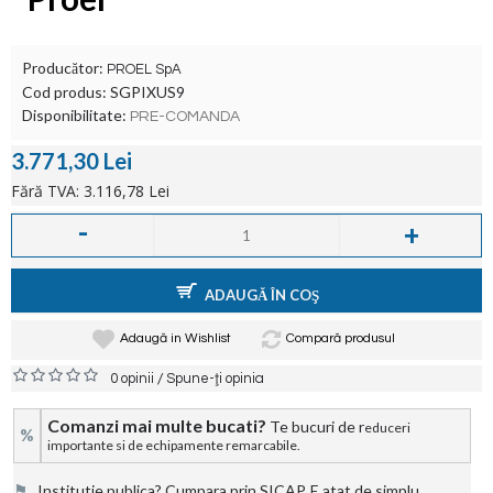
Producător:
PROEL SpA
Cod produs:
SGPIXUS9
Disponibilitate:
PRE-COMANDA
3.771,30 Lei
Fără TVA: 3.116,78 Lei
-
+
ADAUGĂ ÎN COŞ
Adaugă in Wishlist
Compară produsul
/
0 opinii
Spune-ţi opinia
Comanzi mai multe bucati?
Te bucuri de r
educeri
%
importante si de echipamente remarcabile.
⚑
Institutie publica? Cumpara prin SICAP. E atat de simplu.