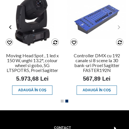
Moving Head Spot , 1 led x
Controller DMX cu 192
150 W, unghi 13.2*, colour
canale si 8 scene la 30
wheel si gobo, SG
bank-uri Proel Sagitter
LTSPOTR5, Proel Sagitter
FASTER192N
5.973,68 Lei
567,89 Lei
ADAUGĂ ÎN COŞ
ADAUGĂ ÎN COŞ
CONTACT