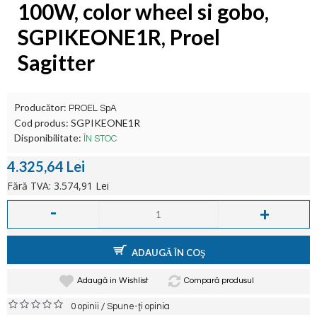
100W, color wheel si gobo,
SGPIKEONE1R, Proel
Sagitter
Producător:
PROEL SpA
Cod produs:
SGPIKEONE1R
Disponibilitate:
ÎN STOC
4.325,64 Lei
Fără TVA: 3.574,91 Lei
-
+
ADAUGĂ ÎN COŞ
Adaugă in Wishlist
Compară produsul
/
0 opinii
Spune-ţi opinia