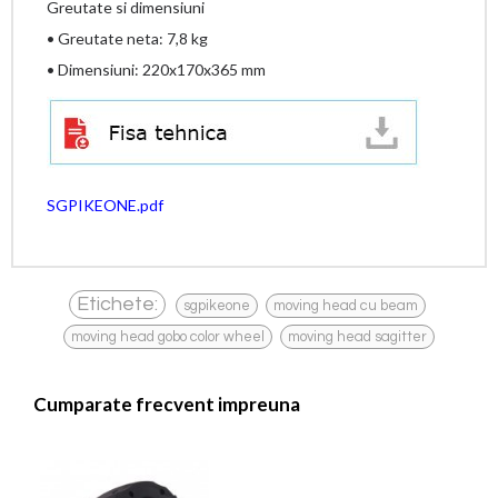
Greutate si dimensiuni
• Greutate neta: 7,8 kg
• Dimensiuni: 220x170x365 mm
SGPIKEONE.pdf
,
,
Etichete:
sgpikeone
moving head cu beam
,
moving head gobo color wheel
moving head sagitter
Cumparate frecvent impreuna