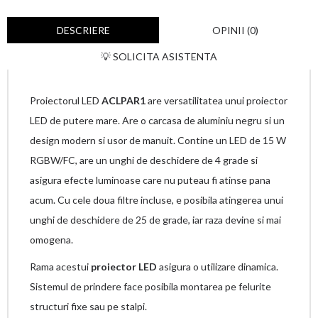
DESCRIERE
OPINII (0)
💡 SOLICITA ASISTENTA
Proiectorul LED
ACLPAR1
are versatilitatea unui proiector
LED de putere mare. Are o carcasa de aluminiu negru si un
design modern si usor de manuit. Contine un LED de 15 W
RGBW/FC, are un unghi de deschidere de 4 grade si
asigura efecte luminoase care nu puteau fi atinse pana
acum. Cu cele doua filtre incluse, e posibila atingerea unui
unghi de deschidere de 25 de grade, iar raza devine si mai
omogena.
Rama acestui
proiector
LED
asigura o utilizare dinamica.
Sistemul de prindere face posibila montarea pe felurite
structuri fixe sau pe stalpi.