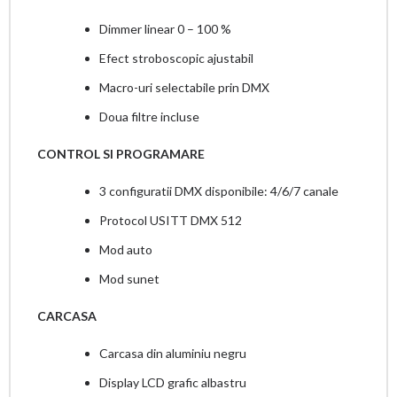
Dimmer linear 0 – 100 %
Efect stroboscopic ajustabil
Macro-uri selectabile prin DMX
Doua filtre incluse
CONTROL SI PROGRAMARE
3 configuratii DMX disponibile: 4/6/7 canale
Protocol USITT DMX 512
Mod auto
Mod sunet
CARCASA
Carcasa din aluminiu negru
Display LCD grafic albastru