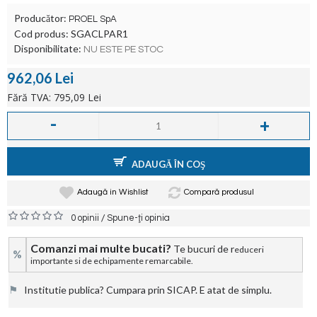
Producător:
PROEL SpA
Cod produs:
SGACLPAR1
Disponibilitate:
NU ESTE PE STOC
962,06 Lei
Fără TVA: 795,09 Lei
-
+
ADAUGĂ ÎN COŞ
Adaugă in Wishlist
Compară produsul
/
0 opinii
Spune-ţi opinia
Comanzi mai multe bucati?
Te bucuri de r
educeri
%
importante si de echipamente remarcabile.
⚑
Institutie publica? Cumpara prin SICAP. E atat de simplu.