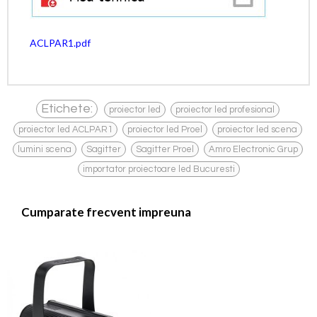
ACLPAR1.pdf
,
,
Etichete:
proiector led
proiector led profesional
,
,
,
proiector led ACLPAR1
proiector led Proel
proiector led scena
,
,
,
,
lumini scena
Sagitter
Sagitter Proel
Amro Electronic Grup
importator proiectoare led Bucuresti
Cumparate frecvent impreuna