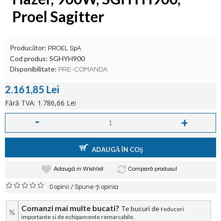
Proel Sagitter
Producător:
PROEL SpA
Cod produs:
SGHYH900
Disponibilitate:
PRE-COMANDA
2.161,85 Lei
Fără TVA: 1.786,66 Lei
-
+
ADAUGĂ ÎN COŞ
Adaugă in Wishlist
Compară produsul
/
0 opinii
Spune-ţi opinia
Comanzi mai multe bucati?
Te bucuri de r
educeri
%
importante si de echipamente remarcabile.