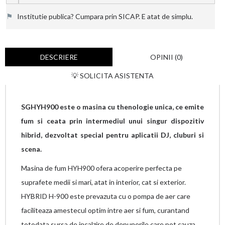
⚑
Institutie publica? Cumpara prin SICAP. E atat de simplu.
DESCRIERE
OPINII (0)
💡 SOLICITA ASISTENTA
SGHYH900 este o masina cu thenologie unica, ce emite
fum si ceata prin intermediul unui singur dispozitiv
hibrid, dezvoltat special pentru aplicatii DJ, cluburi si
scena.
Masina de fum HYH900 ofera acoperire perfecta pe
suprafete medii si mari, atat in interior, cat si exterior.
HYBRID H-900 este prevazuta cu o pompa de aer care
faciliteaza amestecul optim intre aer si fum, curantand
totodata sursa de incalzire de depunerile care pot cauza