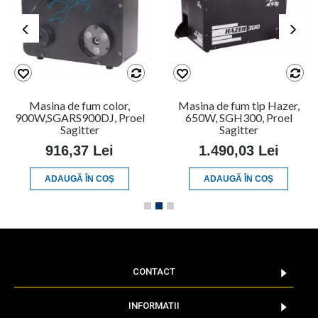
Masina de fum color,
Masina de fum tip Hazer,
900W,SGARS900DJ, Proel
650W, SGH300, Proel
Sagitter
Sagitter
916,37 Lei
1.490,03 Lei
ADAUGĂ ÎN COŞ
ADAUGĂ ÎN COŞ
CONTACT
INFORMATII