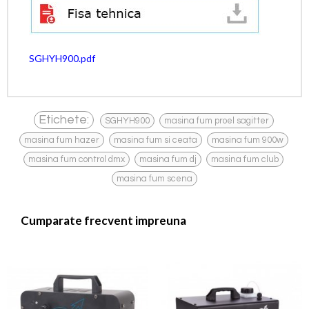
SGHYH900.pdf
,
,
Etichete:
SGHYH900
masina fum proel sagitter
,
,
,
masina fum hazer
masina fum si ceata
masina fum 900w
,
,
,
masina fum control dmx
masina fum dj
masina fum club
masina fum scena
Cumparate frecvent impreuna