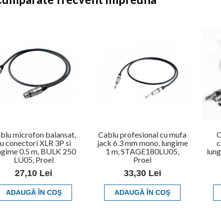
blu microfon balansat,
Cablu profesional cu mufa
C
u conectori XLR 3P si
jack 6.3 mm mono, lungime
c
ngime 0.5 m, BULK 250
1 m, STAGE180LU05,
lun
LU05, Proel
Proel
27,10 Lei
33,30 Lei
ADAUGĂ ÎN COŞ
ADAUGĂ ÎN COŞ