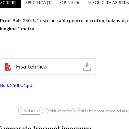
SCRIERE
SPECIFICAŢII
OPINII (0)
💡 SOLICITA ASISTE
Proel Bulk 250LU1 este un cablu pentru microfon, balansat, e
lungime 1 metru.
Bulk 250LU1.pdf
,
Etichete:
cablu microfon
cablu balansat conectori XLR
Cumparate frecvent impreuna