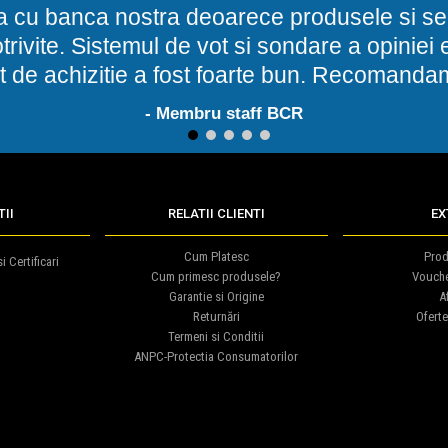
a cu banca nostra deoarece produsele si ser
potrivite. Sistemul de vot si sondare a opinie
t de achizitie a fost foarte bun. Recomand
- Membru staff BCR
1
2
3
4
5
II
RELATII CLIENTI
EX
Cum Platesc
Prod
i Certificari
Cum primesc produsele?
Vouch
Garantie si Origine
Af
Returnări
Oferte
Termeni si Conditii
ANPC-Protectia Consumatorilor