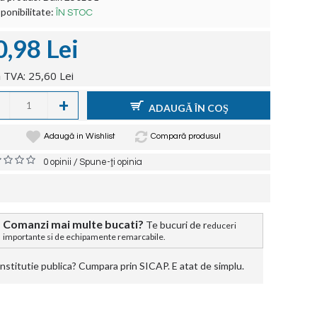
ponibilitate:
ÎN STOC
0,98 Lei
 TVA: 25,60 Lei
+
ADAUGĂ ÎN COŞ
Adaugă in Wishlist
Compară produsul
/
0 opinii
Spune-ţi opinia
Comanzi mai multe bucati?
Te bucuri de r
educeri
importante si de echipamente remarcabile.
stitutie publica? Cumpara prin SICAP. E atat de simplu.