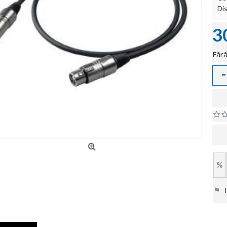
Dis
3
Fără
-
%
⚑
In