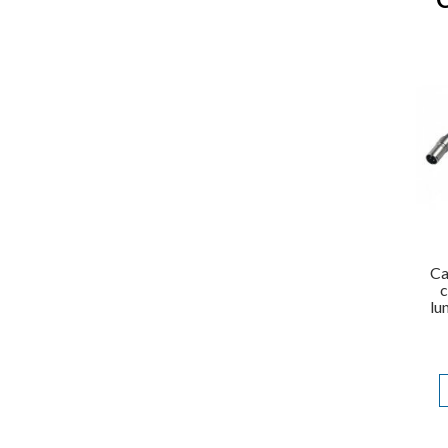
Ca
c
lu