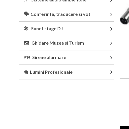
🗣 Conferinta, traducere si vot
🎤 Sunet stage DJ
🖼 Ghidare Muzee si Turism
🕬 Sirene alarmare
🎕 Lumini Profesionale