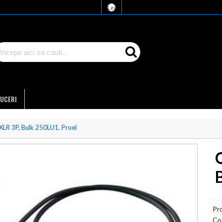
Lei
UCERI
XLR 3P, Bulk 250LU1, Proel
Pr
Co