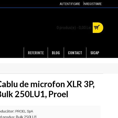
AUTENTIFICARE
ÎNREGISTRARE
0 produs(e) - 0,00 Lei
REFERINTE
BLOG
CONTACT
SICAP
Cablu de microfon XLR 3P,
Bulk 250LU1, Proel
oducător:
PROEL SpA
d produs:
Bulk 250LU1