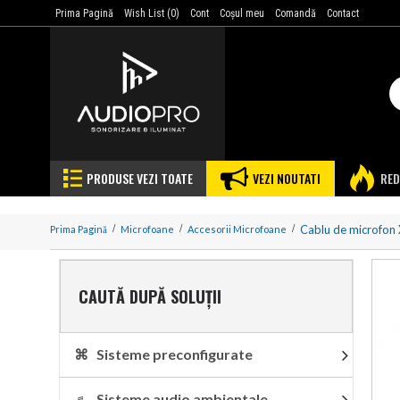
Prima Pagină
Wish List (
0
)
Cont
Coşul meu
Comandă
Contact
PRODUSE VEZI TOATE
VEZI NOUTATI
RED
Cablu de microfon 
Prima Pagină
Microfoane
Accesorii Microfoane
CAUTĂ DUPĂ SOLUȚII
⌘ Sisteme preconfigurate
♬ Sisteme audio ambientale