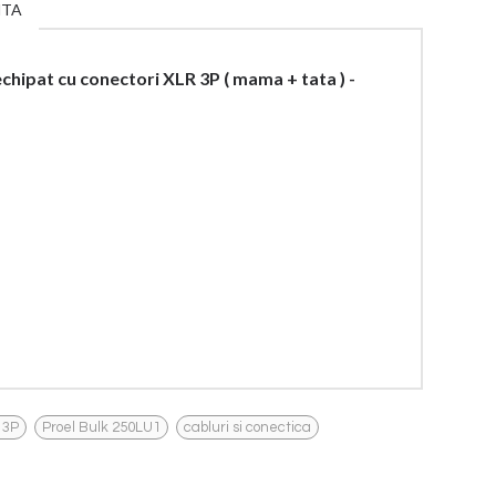
NTA
chipat cu conectori XLR 3P ( mama + tata ) -
,
,
 3P
Proel Bulk 250LU1
cabluri si conectica