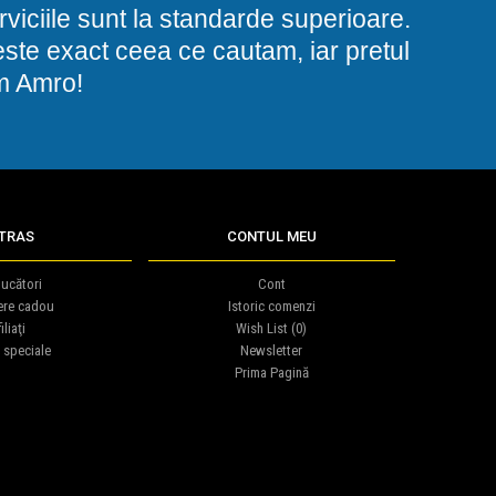
viciile sunt la standarde superioare.
i este exact ceea ce cautam, iar pretul
am Amro!
TRAS
CONTUL MEU
ucători
Cont
ere cadou
Istoric comenzi
iliaţi
Wish List (
0
)
 speciale
Newsletter
Prima Pagină