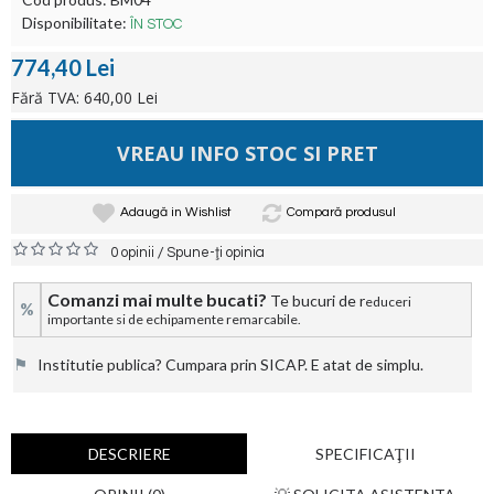
Disponibilitate:
ÎN STOC
774,40 Lei
Fără TVA: 640,00 Lei
VREAU INFO STOC SI PRET
Adaugă in Wishlist
Compară produsul
/
0 opinii
Spune-ţi opinia
Comanzi mai multe bucati?
Te bucuri de r
educeri
%
importante si de echipamente remarcabile.
⚑
Institutie publica? Cumpara prin SICAP. E atat de simplu.
DESCRIERE
SPECIFICAŢII