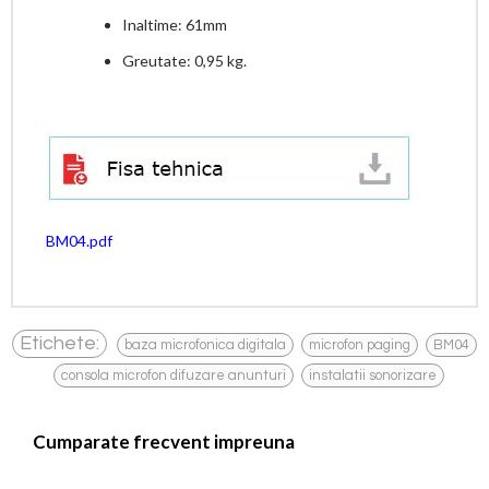
Inaltime: 61mm
Greutate: 0,95 kg.
BM04.pdf
,
,
Etichete:
baza microfonica digitala
microfon paging
BM04
,
,
consola microfon difuzare anunturi
instalatii sonorizare
Cumparate frecvent impreuna