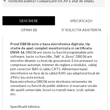
⚑
Institutie publica? Cumpara prin SICAP. E atat de simplu.
DESCRIERE
SPECIFICAŢII
OPINII (0)
💡 SOLICITA ASISTENTA
Proel DBE06 este o baza microfonica digitala, tip
statie de apel, complet monitorizata si certificata
EN54-16
. DBE06 are taste cu functii programabile prin
software, taste cu functiile „Talk” si „Busy”. DBE06 are
microfon dinamic cu brat,tip gooseneck. Este prevazut cu
compresor automat, trimmer de reglare a nivelului, cablaj
prin conector Rj45 si cablu CAT5
. Alimentare bazei
microfonice se face de la cablul RJ45 sau adaptorul local de
24Vcc (nu este inclus).
Baza microfonica DBE06 este destinata sistemelor de
sonorizare cu functii de public address si evacuare vocala
din spatii comerciale, locuri cu tranzit mare, scoli, spitale
etc.
Specificatii tehnice: