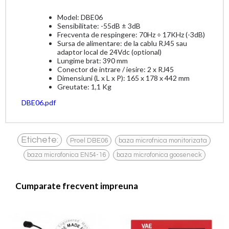
Model: DBE06
Sensibilitate: -55dB ± 3dB
Frecventa de respingere: 70Hz ÷ 17KHz (-3dB)
Sursa de alimentare: de la cablu RJ45 sau
adaptor local de 24Vdc (optional)
Lungime brat: 390 mm
Conector de intrare / iesire: 2 x RJ45
Dimensiuni (L x L x P): 165 x 178 x 442 mm
Greutate: 1,1 Kg
DBE06.pdf
,
,
Etichete:
Proel DBE06
baza microfnica monitorizata
,
baza microfonica EN54-16
baza microfonica gooseneck
Cumparate frecvent impreuna