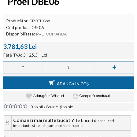
Proel DBE06
Producător:
PROEL SpA
Cod produs:
DBE06
Disponibilitate:
PRE-COMANDA
3.781,63 Lei
Fără TVA: 3.125,31 Lei
-
+
ADAUGĂ ÎN COŞ
Adaugă in Wishlist
Compară produsul
/
0 opinii
Spune-ţi opinia
Comanzi mai multe bucati?
Te bucuri de r
educeri
%
importante si de echipamente remarcabile.