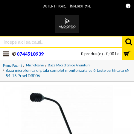
Lei
AUTENTIFICARE
ÎNREGISTRARE
✆
0744518939
0 produs(e) - 0,00 Lei
Microfoane
Baze Microfonice Anunturi
Prima Pagină
Baza microfonica digitala complet monitorizata cu 6 taste certificata EN
54-16 Proel DBE06