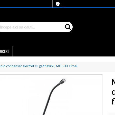
Lei
UCERI
oid condenser electret cu gat flexibil, MG500, Proel
f