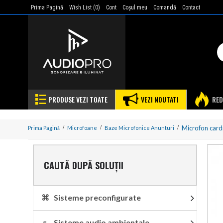
Prima Pagină
Wish List (
0
)
Cont
Coşul meu
Comandă
Contact
PRODUSE VEZI TOATE
VEZI NOUTATI
RED
Microfon cardi
Prima Pagină
Microfoane
Baze Microfonice Anunturi
CAUTĂ DUPĂ SOLUȚII
⌘ Sisteme preconfigurate
♬ Sisteme audio ambientale