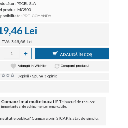
oducător:
PROEL SpA
d produs:
MG500
ponibilitate:
PRE-COMANDA
19,46 Lei
 TVA: 346,66 Lei
+
ADAUGĂ ÎN COŞ
Adaugă in Wishlist
Compară produsul
/
0 opinii
Spune-ţi opinia
Comanzi mai multe bucati?
Te bucuri de r
educeri
importante si de echipamente remarcabile.
stitutie publica? Cumpara prin SICAP. E atat de simplu.