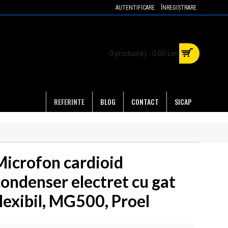
AUTENTIFICARE
ÎNREGISTRARE
0 produs(e) - 0,00 Lei
REFERINTE
BLOG
CONTACT
SICAP
Microfon cardioid
condenser electret cu gat
lexibil, MG500, Proel