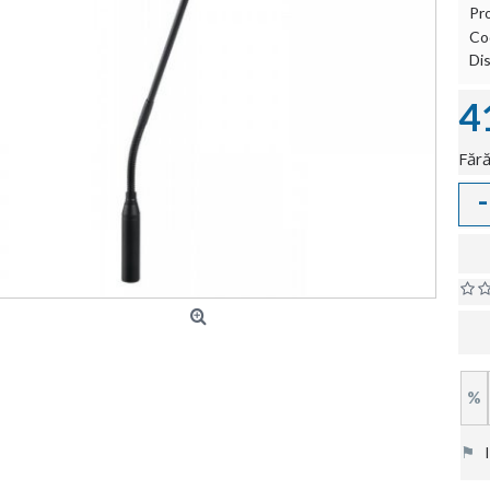
Pr
Co
Dis
4
Fără
-
%
⚑
In