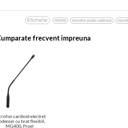
,
,
Etichete:
MG500
microfon public address
micro
Cumparate frecvent impreuna
rofon cardioid electret
denser cu brat flexibil,
MG400, Proel