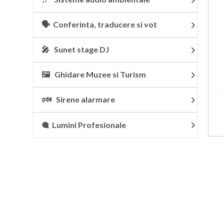
🗣 Conferinta, traducere si vot
🎤 Sunet stage DJ
🖼 Ghidare Muzee si Turism
🕬 Sirene alarmare
🎕 Lumini Profesionale