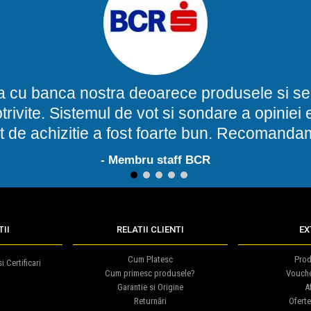
a cu banca nostra deoarece produsele si ser
potrivite. Sistemul de vot si sondare a opinie
t de achizitie a fost foarte bun. Recomand
- Membru staff BCR
1
2
3
4
5
II
RELATII CLIENTI
EX
Cum Platesc
Prod
i Certificari
Cum primesc produsele?
Vouch
Garantie si Origine
Af
Returnări
Oferte