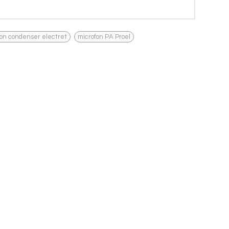
,
fon condenser electret
microfon PA Proel