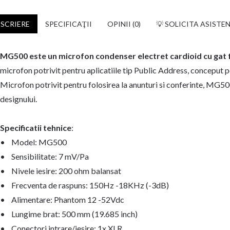
SCRIERE
SPECIFICAŢII
OPINII (0)
💡 SOLICITA ASISTE
MG500 este un microfon condenser electret cardioid cu gat fle
microfon potrivit pentru aplicatiile tip Public Address, concepu
Microfon potrivit pentru folosirea la anunturi si conferinte, MG500
designului.
Specificatii tehnice
:
• Model: MG500
• Sensibilitate: 7 mV/Pa
• Nivele iesire: 200 ohm balansat
• Frecventa de raspuns: 150Hz -18KHz (-3dB)
• Alimentare: Phantom 12 -52Vdc
• Lungime brat: 500 mm (19.685 inch)
• Conectori intrare/iesire: 1x XLR