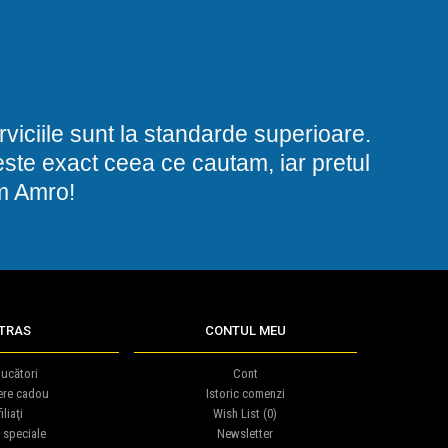
viciile sunt la standarde superioare.
i este exact ceea ce cautam, iar pretul
am Amro!
TRAS
CONTUL MEU
ucători
Cont
ere cadou
Istoric comenzi
iliaţi
Wish List (
0
)
 speciale
Newsletter