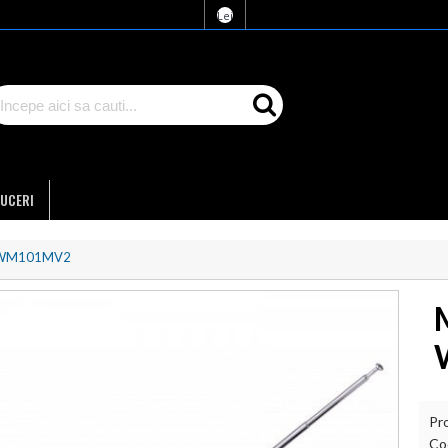
Lei
UCERI
ss WM101MV2
Pr
Co