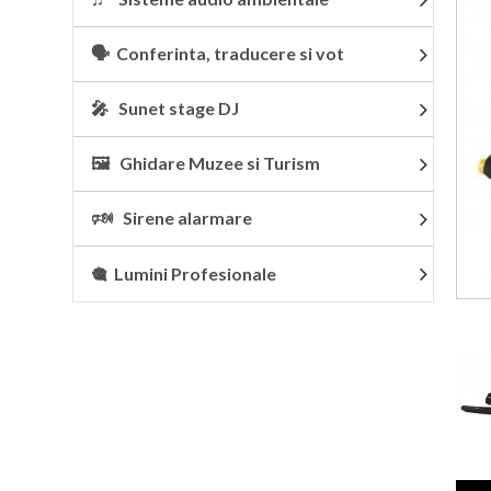
🗣 Conferinta, traducere si vot
🎤 Sunet stage DJ
🖼 Ghidare Muzee si Turism
🕬 Sirene alarmare
🎕 Lumini Profesionale