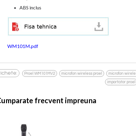
ABS inclus
WM101M.pdf
,
,
tichete:
Proel WM101MV2
microfon wireless proel
microfon wirel
importator proel
Cumparate frecvent impreuna