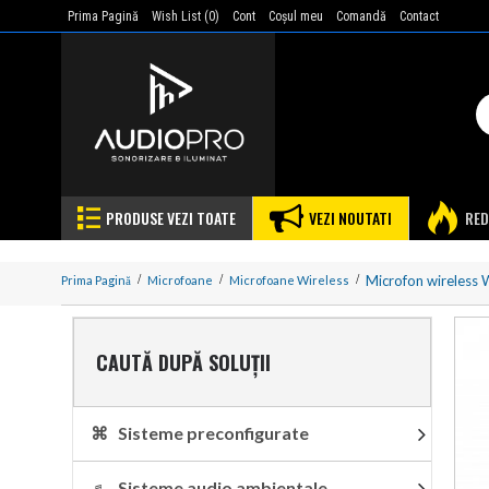
Prima Pagină
Wish List (
0
)
Cont
Coşul meu
Comandă
Contact
PRODUSE VEZI TOATE
VEZI NOUTATI
RED
Microfon wirele
Prima Pagină
Microfoane
Microfoane Wireless
CAUTĂ DUPĂ SOLUȚII
⌘ Sisteme preconfigurate
♬ Sisteme audio ambientale