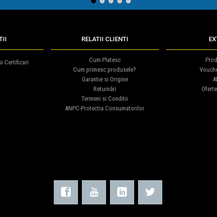
1
2
3
4
5
II
RELATII CLIENTI
EX
Cum Platesc
Prod
i Certificari
Cum primesc produsele?
Vouch
Garantie si Origine
Af
Returnări
Oferte
Termeni si Conditii
ANPC-Protectia Consumatorilor