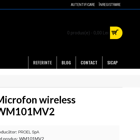
AUTENTIFICARE
ÎNREGISTRARE
0 produs(e) - 0,00 Lei
REFERINTE
BLOG
CONTACT
SICAP
Microfon wireless
WM101MV2
oducător:
PROEL SpA
d produs:
WM101MV2