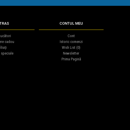
TRAS
CONTUL MEU
ucători
Cont
ere cadou
Istoric comenzi
iliaţi
Wish List (
0
)
 speciale
Newsletter
Prima Pagină