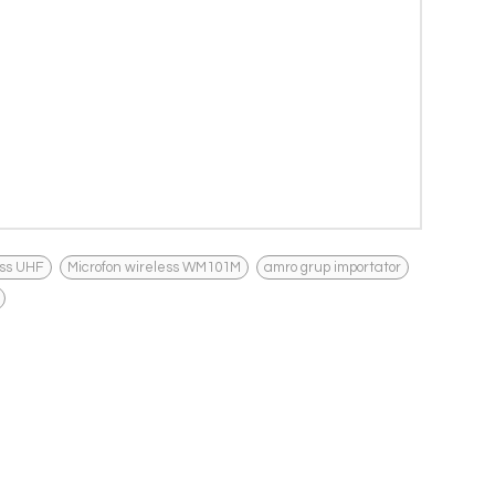
,
,
,
ess UHF
Microfon wireless WM101M
amro grup importator