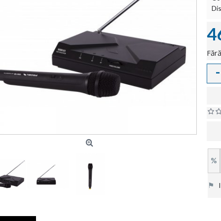
Dis
4
Fără
-
%
⚑
In