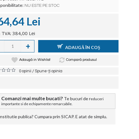
ponibilitate:
NU ESTE PE STOC
64,64 Lei
 TVA: 384,00 Lei
+
ADAUGĂ ÎN COŞ
Adaugă in Wishlist
Compară produsul
/
0 opinii
Spune-ţi opinia
Comanzi mai multe bucati?
Te bucuri de r
educeri
importante si de echipamente remarcabile.
stitutie publica? Cumpara prin SICAP. E atat de simplu.