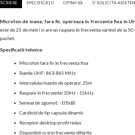
SCRIERE
SPECIFICAŢII
OPINII (0)
💡 SOLICITA ASISTE
Microfon de mana, fara fir, opereaza in frecventa fixa in 
este de 25 de metri si are un raspuns in frecventa variind de la 5
pachet.
Specificatii tehnice:
Microfon fara fir in frecventa fixa
Banda UHF: 863-865 MHz
Intervalului maxim de operare: 25m
Raspuns in frecventa: 50Hz - 15kHz
Semnal de zgomot: -105dB
Cardioid de tip capsula dinamic
Receptor desktop profil redus
Disponibil cu trei frecvente diferite