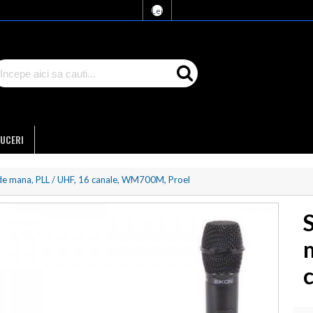
Lei
UCERI
de mana, PLL / UHF, 16 canale, WM700M, Proel