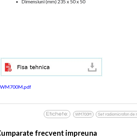
Dimensiuni (mm) 235 x 50 x 50
WM700M.pdf
,
Etichete:
WM700M
Set radiomicrofon de
Cumparate frecvent impreuna