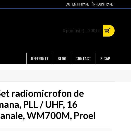
AUTENTIFICARE
ÎNREGISTRARE
0 produs(e) - 0,00 Lei
REFERINTE
BLOG
CONTACT
SICAP
Set radiomicrofon de
mana, PLL / UHF, 16
canale, WM700M, Proel