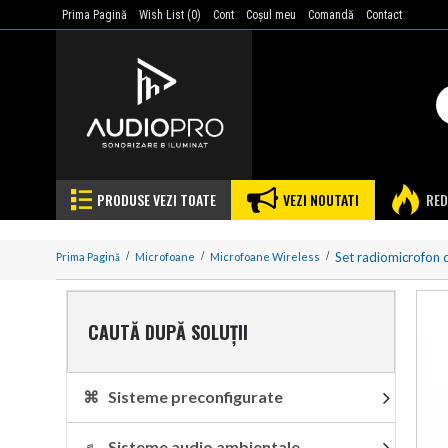
Prima Pagină
Wish List (
0
)
Cont
Coşul meu
Comandă
Contact
PRODUSE VEZI TOATE
VEZI NOUTATI
RED
Set radiomicrofon 
Prima Pagină
Microfoane
Microfoane Wireless
CAUTĂ DUPĂ SOLUȚII
⌘ Sisteme preconfigurate
♬ Sisteme audio ambientale