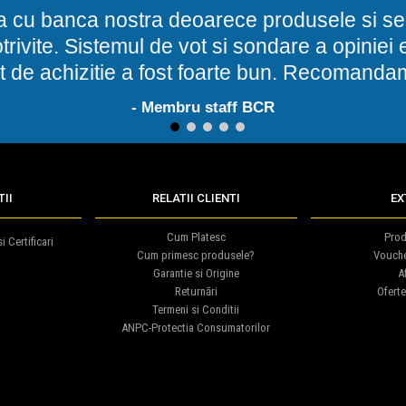
a cu banca nostra deoarece produsele si ser
potrivite. Sistemul de vot si sondare a opinie
t de achizitie a fost foarte bun. Recomand
- Membru staff BCR
1
2
3
4
5
II
RELATII CLIENTI
EX
Cum Platesc
Prod
i Certificari
Cum primesc produsele?
Vouch
Garantie si Origine
Af
Returnări
Oferte
Termeni si Conditii
ANPC-Protectia Consumatorilor