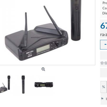
Pr
Co
Dis
6
Fără
-
%
⚑
In