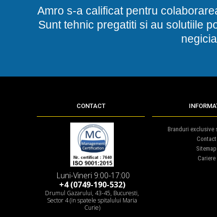
Amro s-a calificat pentru colaborare
Sunt tehnic pregatiti si au solutiile 
negicia
CONTACT
INFORMAT
Branduri exclusive s
Contact
Sitemap
Cariere
Luni-Vineri 9:00-17:00
+4 (0749-190-532)
Drumul Gazarului, 43-45, Bucuresti,
Sector 4 (in spatele spitalului Maria
Curie)