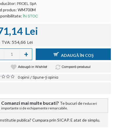
oducător:
PROEL SpA
d produs:
WM700M
ponibilitate:
ÎN STOC
71,14 Lei
 TVA: 554,66 Lei
+
ADAUGĂ ÎN COŞ
Adaugă in Wishlist
Compară produsul
/
0 opinii
Spune-ţi opinia
Comanzi mai multe bucati?
Te bucuri de r
educeri
importante si de echipamente remarcabile.
stitutie publica? Cumpara prin SICAP. E atat de simplu.