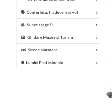
🗣 Conferinta, traducere si vot
🎤 Sunet stage DJ
🖼 Ghidare Muzee si Turism
🕬 Sirene alarmare
🎕 Lumini Profesionale