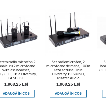
istem radio microfon 2
Set radiomicrofon, 2
S
anale, cu 2 microfoane
microfoane de mana, 100m
hea
wireless headset,
raza actiune, True
UHF
L/UHF, True Diversity,
Diversity, BE5035H,
BE5035T
Master Audio
1.968,25 Lei
1.968,25 Lei
ADAUGĂ ÎN COŞ
ADAUGĂ ÎN COŞ