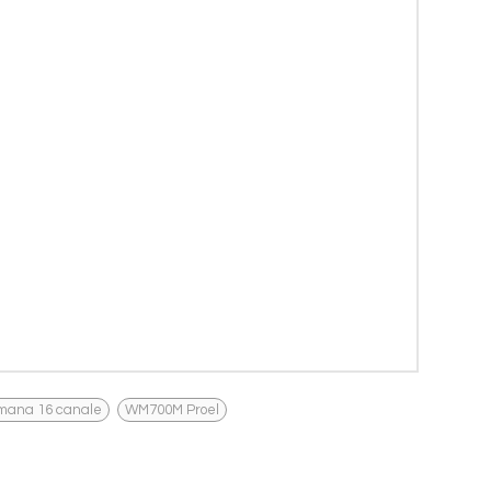
,
 mana 16 canale
WM700M Proel