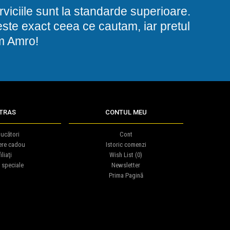
viciile sunt la standarde superioare.
i este exact ceea ce cautam, iar pretul
am Amro!
TRAS
CONTUL MEU
ucători
Cont
ere cadou
Istoric comenzi
iliaţi
Wish List (
0
)
 speciale
Newsletter
Prima Pagină