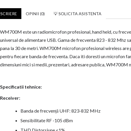
SCRIERE
OPINII (0)
💡 SOLICITA ASISTENTA
WM700M este un radiomicrofon profesional, hand held, cu frecven
universal de alimentare USB. Gama de frecventa 823 - 832 Mhz sa
pana la 30 de metri. WM700M microfon profesional wireless are pan
pentru fiecare banda de frecventa. Daca iti doresti un microfon fara 
dimensiuni mici si medii, prezentari, adresare publica, WM700M mi
Specificatii tehnice:
Receiver:
Banda de frecvență UHF: 823-832 MHz
Sensibilitate RF -105 dBm
THD Distorsiune <1%