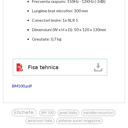
Frecventa raspuns: 150Hz - 12KHz (-3dB)
Lungime brat microfon: 300 mm
Conectori iesire: 1x XLR 5
Dimensiuni (W x H x D): 50 x 120 x 130mm
Greutate: 0,7 kg
BM100.pdf
,
,
,
Etichete:
BM 100
proel italia
microfon anunturi
,
sonorizari hale
sisteme sunet magazine