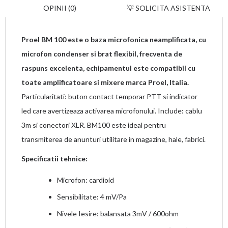
OPINII (0)
💡 SOLICITA ASISTENTA
Proel BM 100 este o baza microfonica neamplificata, cu
microfon condenser si brat flexibil, frecventa de
raspuns excelenta, echipamentul este compatibil cu
toate amplificatoare si mixere marca Proel, Italia.
Particularitati: buton contact temporar PTT si indicator
led care avertizeaza activarea microfonului. Include: cablu
3m si conectori XLR. BM100 este ideal pentru
transmiterea de anunturi utilitare in magazine, hale, fabrici.
Specificatii tehnice:
Microfon: cardioid
Sensibilitate: 4 mV/Pa
Nivele Iesire: balansata 3mV / 600ohm