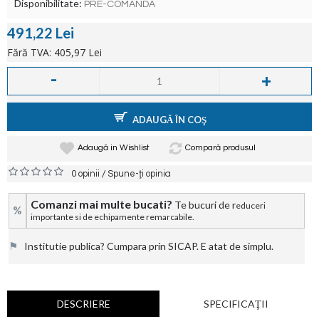
Disponibilitate:
PRE-COMANDA
491,22 Lei
Fără TVA: 405,97 Lei
-
+
ADAUGĂ ÎN COŞ
Adaugă in Wishlist
Compară produsul
/
0 opinii
Spune-ţi opinia
Comanzi mai multe bucati?
Te bucuri de r
educeri
%
importante si de echipamente remarcabile.
⚑
Institutie publica? Cumpara prin SICAP. E atat de simplu.
DESCRIERE
SPECIFICAŢII