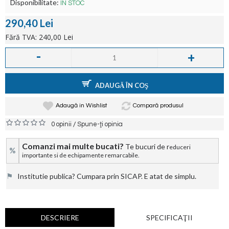
Disponibilitate:
ÎN STOC
290,40 Lei
Fără TVA: 240,00 Lei
-
+
ADAUGĂ ÎN COŞ
Adaugă in Wishlist
Compară produsul
/
0 opinii
Spune-ţi opinia
Comanzi mai multe bucati?
Te bucuri de r
educeri
%
importante si de echipamente remarcabile.
⚑
Institutie publica? Cumpara prin SICAP. E atat de simplu.
DESCRIERE
SPECIFICAŢII