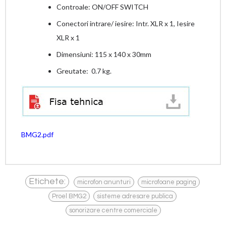
Controale: ON/OFF SWITCH
Conectori intrare/ iesire: Intr. XLR x 1, Iesire
XLR x 1
Dimensiuni: 115 x 140 x 30mm
Greutate: 0.7 kg.
BMG2.pdf
,
,
Etichete:
microfon anunturi
microfoane paging
,
,
Proel BMG2
sisteme adresare publica
sonorizare centre comerciale