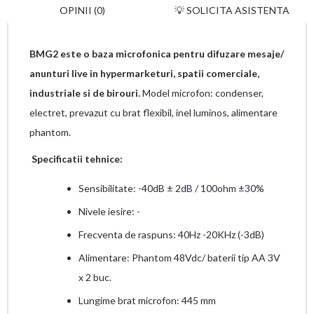
OPINII (0)
💡 SOLICITA ASISTENTA
BMG2 este o baza microfonica pentru difuzare mesaje/
anunturi live in hypermarketuri, spatii comerciale,
industriale si de birouri.
Model microfon: condenser,
electret, prevazut cu brat flexibil, inel luminos, alimentare
phantom.
Specificatii tehnice:
Sensibilitate: -40dB ± 2dB / 100ohm ±30%
Nivele iesire: -
Frecventa de raspuns: 40Hz -20KHz (-3dB)
Alimentare: Phantom 48Vdc/ baterii tip AA 3V
x 2 buc.
Lungime brat microfon: 445 mm