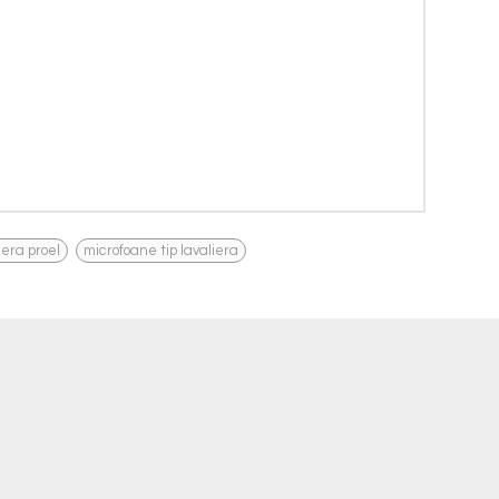
,
iera proel
microfoane tip lavaliera