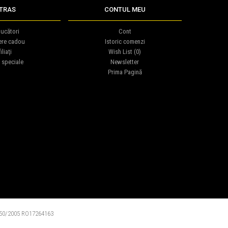
TRAS
CONTUL MEU
ucători
Cont
ere cadou
Istoric comenzi
iliaţi
Wish List (
0
)
 speciale
Newsletter
Prima Pagină
0/2005 RO17264163