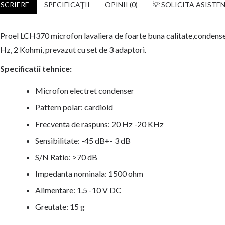
SCRIERE
SPECIFICAŢII
OPINII (0)
💡 SOLICITA ASISTE
Proel LCH370 microfon lavaliera de foarte buna calitate,condense
Hz, 2 Kohmi, prevazut cu set de 3 adaptori.
Specificatii tehnice:
Microfon electret condenser
Pattern polar: cardioid
Frecventa de raspuns: 20 Hz -20 KHz
Sensibilitate: -45 dB+- 3 dB
S/N Ratio: >70 dB
Impedanta nominala: 1500 ohm
Alimentare: 1.5 -10 V DC
Greutate: 15 g