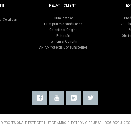
II
RELATII CLIENTI
EX
Cum Platesc
Prod
i Certificari
Cum primesc produsele?
Vouch
Garantie si Origine
Af
Returnări
Oferte
Termeni si Conditii
ANPC-Protectia Consumatorilor
O PROFESIONALE ESTE DETINUT DE AMRO ELECTRONIC GRUP SRL 2005-2020 J40/335