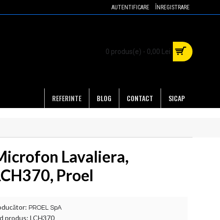
AUTENTIFICARE
ÎNREGISTRARE
0 produs(e) - 0,00 Lei
REFERINTE
BLOG
CONTACT
SICAP
Microfon Lavaliera,
LCH370, Proel
oducător:
PROEL SpA
d produs:
LCH370