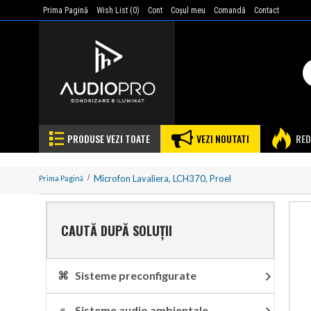
Prima Pagină
Wish List (
0
)
Cont
Coşul meu
Comandă
Contact
PRODUSE VEZI TOATE
VEZI NOUTATI
RED
Microfon Lavaliera, LCH370, Proel
Prima Pagină
CAUTĂ DUPĂ SOLUȚII
⌘ Sisteme preconfigurate
♬ Sisteme audio ambientale