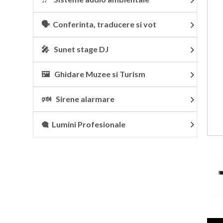
🗣 Conferinta, traducere si vot
🎤 Sunet stage DJ
🖼 Ghidare Muzee si Turism
🕬 Sirene alarmare
🎕 Lumini Profesionale