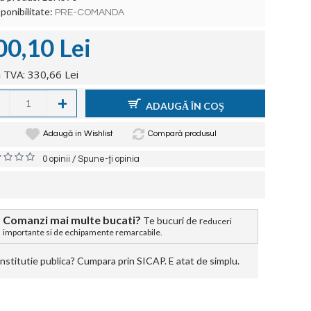
ponibilitate:
PRE-COMANDA
00,10 Lei
 TVA: 330,66 Lei
+
ADAUGĂ ÎN COŞ
Adaugă in Wishlist
Compară produsul
/
0 opinii
Spune-ţi opinia
Comanzi mai multe bucati?
Te bucuri de r
educeri
importante si de echipamente remarcabile.
stitutie publica? Cumpara prin SICAP. E atat de simplu.