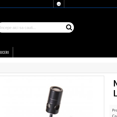
Lei
UCERI
Pr
Co