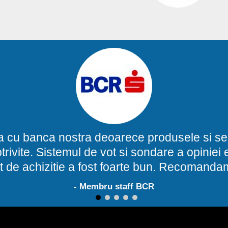
a cu banca nostra deoarece produsele si ser
potrivite. Sistemul de vot si sondare a opinie
t de achizitie a fost foarte bun. Recomand
- Membru staff BCR
1
2
3
4
5