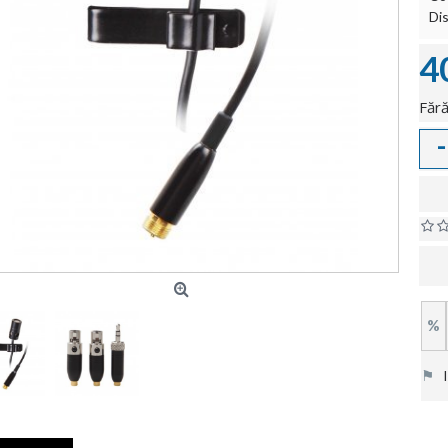
Dis
4
Fără
-
%
⚑
In