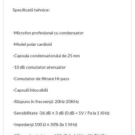
Specificatii tehnice:
-Microfon profesional cu condensator
-Model polar cardioid
-Capsula condensatorului de 25 mm
-10 dB comutator atenuator
-Comutator de filtrare Hi-pass
-Capsulă înlocuibilă
-Răspuns în frecvență: 20Hz-20KHz
-Sensibilitate -36 dB ± 3 dB (0 dB = 1V / Pa la 1 KHz)
-Impedanță 100 Ω ± 30% (la 1 KHz)