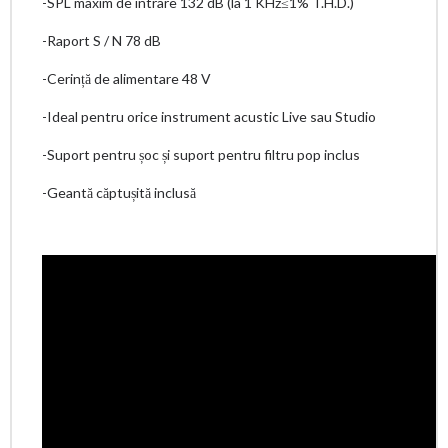
-SPL maxim de intrare 132 dB (la 1 KHz≤1% T.H.D.)
-Raport S / N 78 dB
-Cerință de alimentare 48 V
-Ideal pentru orice instrument acustic Live sau Studio
-Suport pentru șoc și suport pentru filtru pop inclus
-Geantă căptușită inclusă