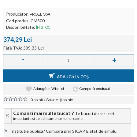
Producător:
PROEL SpA
Cod produs:
CM500
Disponibilitate:
ÎN STOC
374,29 Lei
Fără TVA: 309,33 Lei
-
+
ADAUGĂ ÎN COŞ
Adaugă in Wishlist
Compară produsul
/
0 opinii
Spune-ţi opinia
Comanzi mai multe bucati?
Te bucuri de r
educeri
%
importante si de echipamente remarcabile.
⚑
Institutie publica? Cumpara prin SICAP. E atat de simplu.