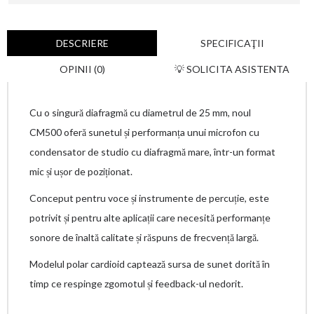
DESCRIERE
SPECIFICAŢII
OPINII (0)
💡 SOLICITA ASISTENTA
Cu o singură diafragmă cu diametrul de 25 mm, noul
CM500 oferă sunetul și performanța unui microfon cu
condensator de studio cu diafragmă mare, într-un format
mic și ușor de poziționat.
Conceput pentru voce și instrumente de percuție, este
potrivit și pentru alte aplicații care necesită performanțe
sonore de înaltă calitate și răspuns de frecvență largă.
Modelul polar cardioid captează sursa de sunet dorită în
timp ce respinge zgomotul și feedback-ul nedorit.