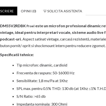
SCRIERE
OPINII (0)
💡 SOLICITA ASISTENTA
DM55V2RDBK
este un microfon profesional dinamic retr
Proel
vintage, ideal pentru interpretari vocale, sisteme audio live 
podcast-uri.
Aspect satinat vintage, carcasă rezistentă, materiale
buton pornit/ oprit si shockmount intern pentru reducere zgomot.
Specificatii tehnice:
Tip microfon: dinamic, cardioid
Frecventa de raspuns: 50-16000 Hz
Sensibilitate: 1,8 mv/Pa at 1Khz
SPL max. pentru 0.5% THD: 130 db (at 1Khz ≤1% T.H.D
S/N Ratio: >65 db
Impedanta nominala: 300 Ohmi