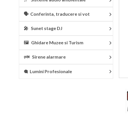
🗣 Conferinta, traducere si vot
🎤 Sunet stage DJ
🖼 Ghidare Muzee si Turism
🕬 Sirene alarmare
🎕 Lumini Profesionale