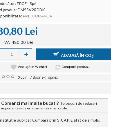
oducător:
PROEL SpA
d produs:
DM55V2RDBK
ponibilitate:
PRE-COMANDA
80,80 Lei
 TVA: 480,00 Lei
+
ADAUGĂ ÎN COŞ
Adaugă in Wishlist
Compară produsul
/
0 opinii
Spune-ţi opinia
Comanzi mai multe bucati?
Te bucuri de r
educeri
importante si de echipamente remarcabile.
stitutie publica? Cumpara prin SICAP. E atat de simplu.