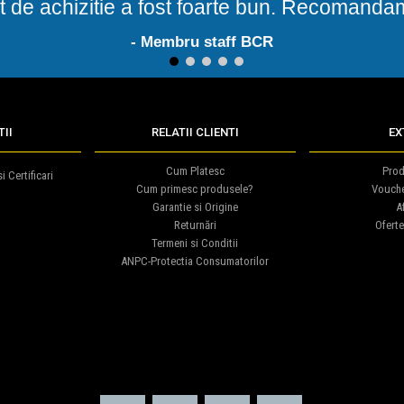
t de achizitie a fost foarte bun. Recomand
- Membru staff BCR
1
2
3
4
5
II
RELATII CLIENTI
EX
Cum Platesc
Prod
i Certificari
Cum primesc produsele?
Vouch
Garantie si Origine
Af
Returnări
Oferte
Termeni si Conditii
ANPC-Protectia Consumatorilor