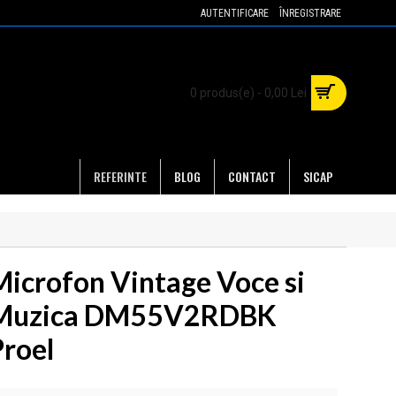
AUTENTIFICARE
ÎNREGISTRARE
0 produs(e) - 0,00 Lei
REFERINTE
BLOG
CONTACT
SICAP
Microfon Vintage Voce si
Muzica DM55V2RDBK
Proel