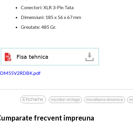
Conectori: XLR 3-Pin Tata
Dimensiuni: 185 x 56 x 67 mm
Greutate: 485 Gr.
DM55V2RDBK.pdf
,
,
Etichete:
microfon vintage
microfoane dinamice
mi
Cumparate frecvent impreuna