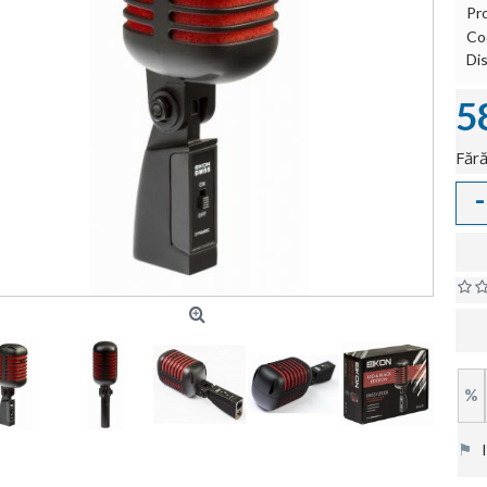
Pr
Co
Dis
5
Fără
-
%
⚑
In