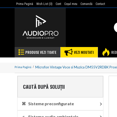
Prima Pagină
Wish List (
0
)
Cont
Coşul meu
Comandă
Contact
PRODUSE VEZI TOATE
VEZI NOUTATI
RED
Microfon Vintage Voce si Muzica DM55V2RDBK Proe
Prima Pagină
CAUTĂ DUPĂ SOLUȚII
⌘ Sisteme preconfigurate
♬ Sisteme audio ambientale