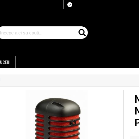
Lei
UCERI
l