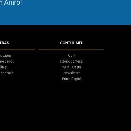
am Amro!
TRAS
CONTUL MEU
ucători
Cont
ere cadou
Istoric comenzi
iliaţi
Wish List (
0
)
 speciale
Newsletter
Prima Pagină