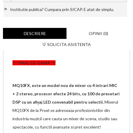
⚑
Institutie publica? Cumpara prin SICAP. E atat de simplu.
DESCRIERE
OPINII (0)
💡 SOLICITA ASISTENTA
!!! FINAL DE GAMA !!!
MQ10FX, este un model nou de mixer cu 4 intrari MIC
+ 2 stereo, procesor efecte 24 bits, cu 100 de presetari
DSP cu un afișaj LED convenabil pentru selectii.
Mixerul
MQ10FX de la Proel se adreseaza profesionistilor din
industria muzicii care cauta un mixer de scena, studio sau
spectacole, cu functii avansate si pret excelent!