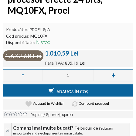
MQ10FX, Proel
Producător:
PROEL SpA
Cod produs:
MQ10FX
Disponibilitate:
ÎN STOC
1.010,59 Lei
1.632,68 Lei
Fără TVA: 835,19 Lei
-
+
ADAUGĂ ÎN COŞ
Adaugă in Wishlist
Compară produsul
/
0 opinii
Spune-ţi opinia
Comanzi mai multe bucati?
Te bucuri de r
educeri
%
importante si de echipamente remarcabile.