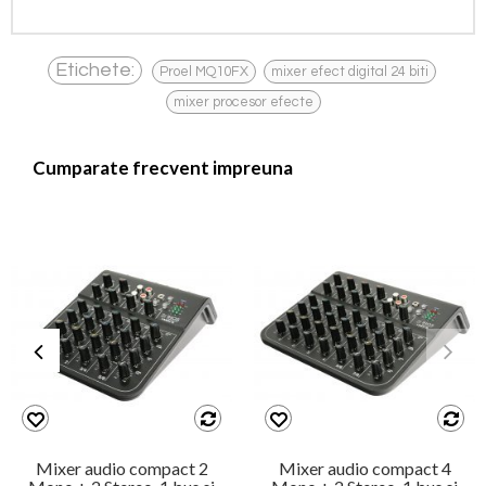
,
,
Etichete:
Proel MQ10FX
mixer efect digital 24 biti
mixer procesor efecte
Cumparate frecvent impreuna
Mixer audio compact 2
Mixer audio compact 4