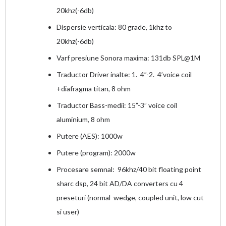
20khz(-6db)
Dispersie verticala: 80 grade, 1khz to
20khz(-6db)
Varf presiune Sonora maxima: 131db SPL@1M
Traductor Driver inalte: 1. 4”-2. 4’voice coil
+diafragma titan, 8 ohm
Traductor Bass-medii: 15”-3” voice coil
aluminium, 8 ohm
Putere (AES): 1000w
Putere (program): 2000w
Procesare semnal: 96khz/40 bit floating point
sharc dsp, 24 bit AD/DA converters cu 4
preseturi (normal wedge, coupled unit, low cut
si user)