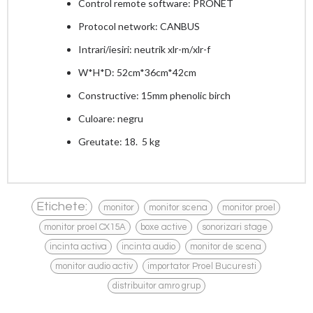
Control remote software: PRONET
Protocol network: CANBUS
Intrari/iesiri: neutrik xlr-m/xlr-f
W*H*D: 52cm*36cm*42cm
Constructive: 15mm phenolic birch
Culoare: negru
Greutate: 18. 5 kg
,
,
,
Etichete:
monitor
monitor scena
monitor proel
,
,
,
monitor proel CX15A
boxe active
sonorizari stage
,
,
,
incinta activa
incinta audio
monitor de scena
,
,
monitor audio activ
importator Proel Bucuresti
distribuitor amro grup