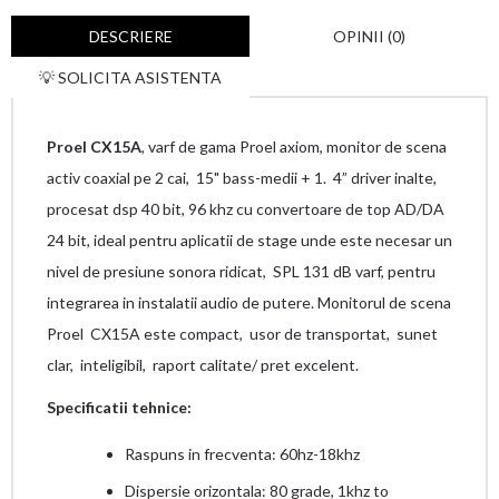
DESCRIERE
OPINII (0)
💡 SOLICITA ASISTENTA
Proel CX15A
, varf de gama Proel axiom, monitor de scena
activ coaxial pe 2 cai, 15" bass-medii + 1. 4” driver inalte,
procesat dsp 40 bit, 96 khz cu convertoare de top AD/DA
24 bit, ideal pentru aplicatii de stage unde este necesar un
nivel de presiune sonora ridicat, SPL 131 dB varf, pentru
integrarea in instalatii audio de putere. Monitorul de scena
Proel CX15A este compact, usor de transportat, sunet
clar, inteligibil, raport calitate/ pret excelent.
Specificatii tehnice:
Raspuns in frecventa: 60hz-18khz
Dispersie orizontala: 80 grade, 1khz to