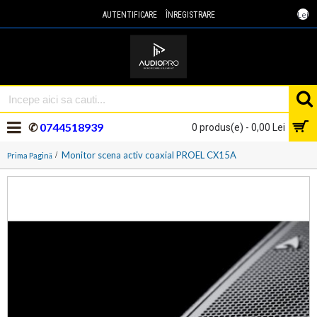
Lei
AUTENTIFICARE
ÎNREGISTRARE
✆
0744518939
0 produs(e) - 0,00 Lei
Monitor scena activ coaxial PROEL CX15A
Prima Pagină