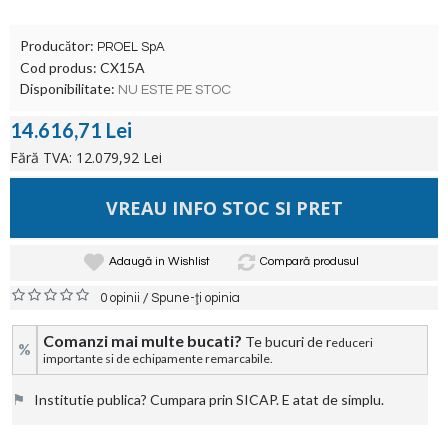
Producător:
PROEL SpA
Cod produs:
CX15A
Disponibilitate:
NU ESTE PE STOC
14.616,71 Lei
Fără TVA: 12.079,92 Lei
VREAU INFO STOC SI PRET
Adaugă in Wishlist
Compară produsul
/
0 opinii
Spune-ţi opinia
Comanzi mai multe bucati?
Te bucuri de r
educeri
%
importante si de echipamente remarcabile.
⚑
Institutie publica? Cumpara prin SICAP. E atat de simplu.