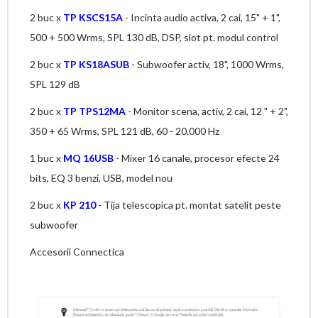
2 buc x
TP KSCS15A
- Incinta audio activa, 2 cai, 15" + 1",
500 + 500 Wrms, SPL 130 dB, DSP, slot pt. modul control
2 buc x
TP KS18ASUB
- Subwoofer activ, 18", 1000 Wrms,
SPL 129 dB
2 buc x
TP TPS12MA
- Monitor scena, activ, 2 cai, 12 " + 2",
350 + 65 Wrms, SPL 121 dB, 60 - 20.000 Hz
1 buc x
MQ 16USB
- Mixer 16 canale, procesor efecte 24
bits, EQ 3 benzi, USB, model nou
2 buc x
KP 210
- Tija telescopica pt. montat satelit peste
subwoofer
Accesorii Connectica