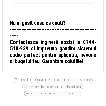
Nu ai gasit ceea ce cauti?
----------------------------------------------------
-----
Contacteaza inginerii nostri la 0744-
518-939 si impreuna gandim sistemul
audio perfect pentru aplicatia, nevoile
si bugetul tau. Garantam solutiile!
,
Etichete:
SISTEM AUDIO CAMIN CULTURAL 2020
,
sistem complet sonorizare camin cultural
sistem audio profesional camin cultural