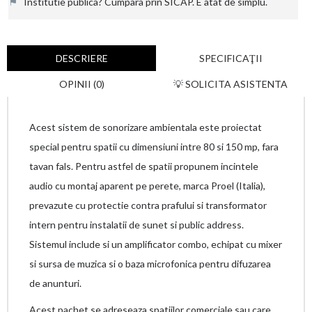
⚑
Institutie publica? Cumpara prin SICAP. E atat de simplu.
DESCRIERE
SPECIFICAŢII
OPINII (0)
💡 SOLICITA ASISTENTA
Acest sistem de sonorizare ambientala este proiectat
special pentru spatii cu dimensiuni intre 80 si 150 mp, fara
tavan fals. Pentru astfel de spatii propunem incintele
audio cu montaj aparent pe perete, marca Proel (Italia),
prevazute cu protectie contra prafului si transformator
intern pentru instalatii de sunet si public address.
Sistemul include si un amplificator combo, echipat cu mixer
si sursa de muzica si o baza microfonica pentru difuzarea
de anunturi.
Acest pachet se adreseaza spatiilor comerciale sau care