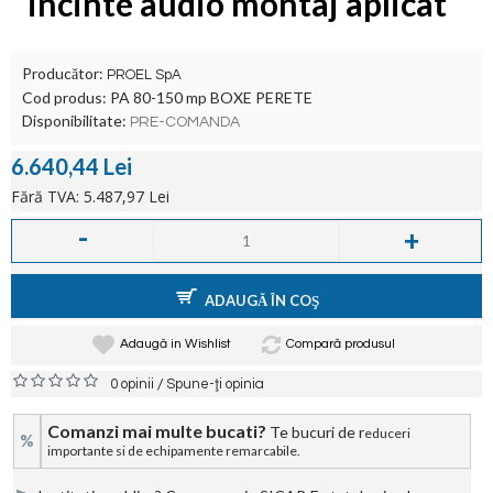
incinte audio montaj aplicat
Producător:
PROEL SpA
Cod produs:
PA 80-150 mp BOXE PERETE
Disponibilitate:
PRE-COMANDA
6.640,44 Lei
Fără TVA: 5.487,97 Lei
-
+
ADAUGĂ ÎN COŞ
Adaugă in Wishlist
Compară produsul
/
0 opinii
Spune-ţi opinia
Comanzi mai multe bucati?
Te bucuri de r
educeri
%
importante si de echipamente remarcabile.