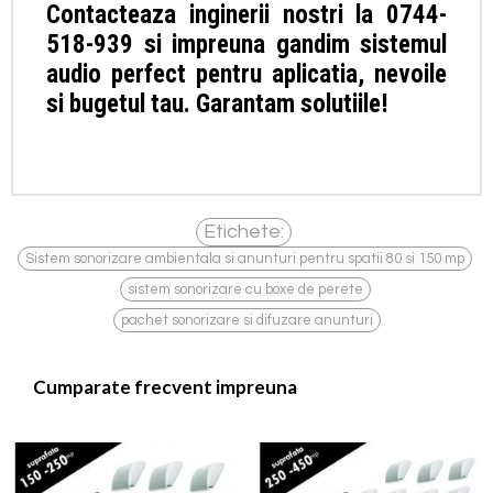
Contacteaza inginerii nostri la 0744-
518-939 si impreuna gandim sistemul
audio perfect pentru aplicatia, nevoile
si bugetul tau. Garantam solutiile!
Etichete:
,
Sistem sonorizare ambientala si anunturi pentru spatii 80 si 150 mp
,
sistem sonorizare cu boxe de perete
pachet sonorizare si difuzare anunturi
Cumparate frecvent impreuna