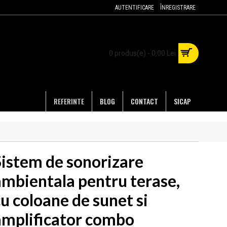
AUTENTIFICARE
ÎNREGISTRARE
0 produs(e) - 0,00 Lei
REFERINTE
BLOG
CONTACT
SICAP
Sistem de sonorizare
ambientala pentru terase,
u coloane de sunet si
amplificator combo