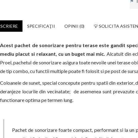
⚑
In
SCRIERE
SPECIFICAŢII
OPINII (0)
💡 SOLICITA ASISTE
Acest pachet de sonorizare pentru terase este gandit specia
mediu placut si relaxant, cu un buget mai mic.
Alcatuit din ec
Proel, pachetul de sonorizare asigura toate nevoile unei terase obis
de tip combo, cu functii multiple poate fi folosit si pe post de su
Coloanele de sunet, special concepute pentru spatii din exterior, d
deranjeze locurile din vecinatate;
de asemenea sunt prevazute cu
functionare optima pe termen lung.
Pachet de sonorizare foarte compact, performant si la un p