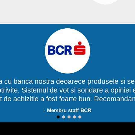
a cu banca nostra deoarece produsele si ser
potrivite. Sistemul de vot si sondare a opinie
t de achizitie a fost foarte bun. Recomand
- Membru staff BCR
1
2
3
4
5