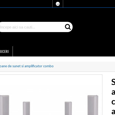
Lei
UCERI
loane de sunet si amplificator combo
c