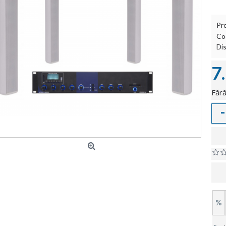
Pr
Co
Dis
7
Fără
-
%