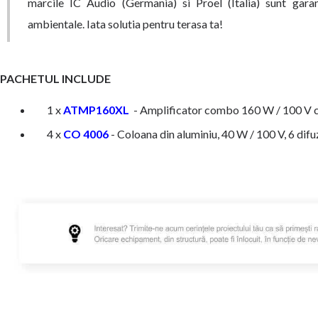
marcile IC Audio (Germania) si Proel (Italia) sunt garant
ambientale. Iata solutia pentru terasa ta!
PACHETUL INCLUDE
1 x
ATMP160XL
- Amplificator combo 160 W / 100 
4 x
CO 4006
- Coloana din aluminiu, 40 W / 100 V, 6 dif