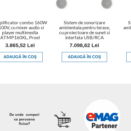
lificator combo 160W
Sistem de sonorizare
S
100V, cu mixer audio si
ambientala pentru terase,
amb
player multimedia
cu proiectoare de sunet si
ATMP160XL, Proel
interfata USB/RCA
3.865,52 Lei
7.098,62 Lei
ADAUGĂ ÎN COŞ
ADAUGĂ ÎN COŞ