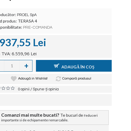
oducător:
PROEL SpA
d produs:
TERASA 4
ponibilitate:
PRE-COMANDA
.937,55 Lei
 TVA: 6.559,96 Lei
+
ADAUGĂ ÎN COŞ
Adaugă in Wishlist
Compară produsul
/
0 opinii
Spune-ţi opinia
Comanzi mai multe bucati?
Te bucuri de r
educeri
importante si de echipamente remarcabile.