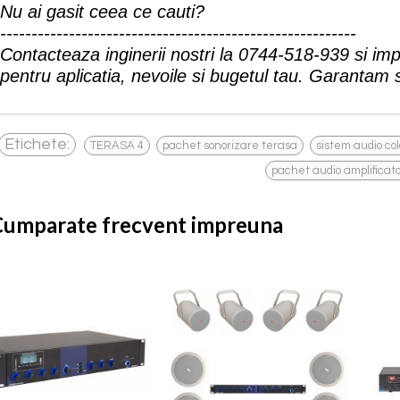
Nu ai gasit ceea ce cauti?
---------------------------------------------------------
Contacteaza inginerii nostri la
0744-518-939
si imp
pentru aplicatia, nevoile si bugetul tau. Garantam so
,
,
Etichete:
TERASA 4
pachet sonorizare terasa
sistem audio co
pachet audio amplificat
Cumparate frecvent impreuna