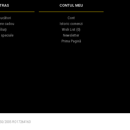
TRAS
CONTUL MEU
ucători
Cont
ere cadou
Istoric comenzi
iliaţi
Wish List (
0
)
 speciale
Newsletter
Prima Pagină
0/2005 RO17264163