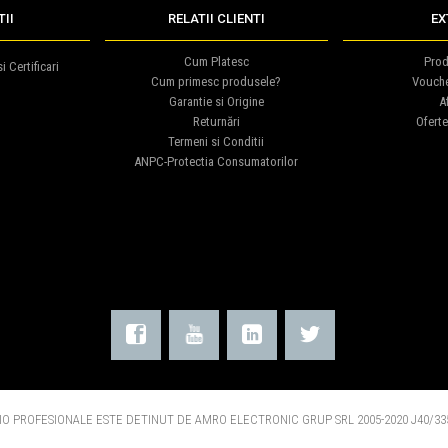
II
RELATII CLIENTI
EX
Cum Platesc
Prod
i Certificari
Cum primesc produsele?
Vouch
Garantie si Origine
Af
Returnări
Oferte
Termeni si Conditii
ANPC-Protectia Consumatorilor
O PROFESIONALE ESTE DETINUT DE AMRO ELECTRONIC GRUP SRL 2005-2020 J40/335