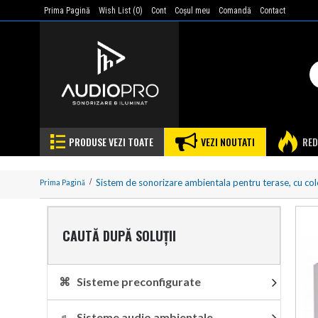
Prima Pagină
Wish List (
0
)
Cont
Coşul meu
Comandă
Contact
PRODUSE VEZI TOATE
VEZI NOUTATI
RED
Sistem de sonorizare ambientala pentru terase, cu co
Prima Pagină
CAUTĂ DUPĂ SOLUȚII
⌘ Sisteme preconfigurate
♬ Sisteme audio ambientale