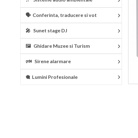
🗣 Conferinta, traducere si vot
🎤 Sunet stage DJ
🖼 Ghidare Muzee si Turism
🕬 Sirene alarmare
🎕 Lumini Profesionale