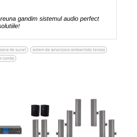
reuna gandim sistemul audio perfect
lutiile!
,
,
loane de sunet
sistem de sonorizare ambientala terasa
or combo