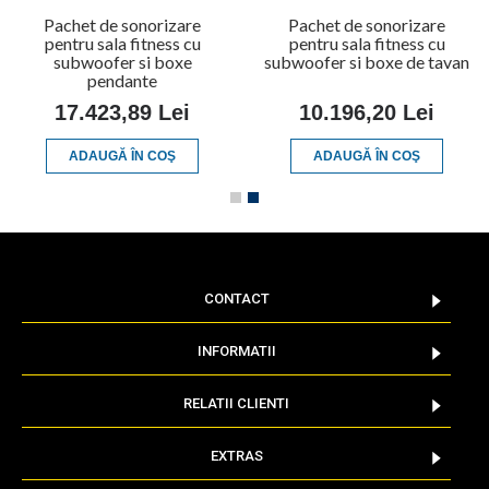
Pachet de sonorizare
Pachet de sonorizare
pentru sala fitness cu
pentru sala fitness cu
subwoofer si boxe
subwoofer si boxe de tavan
pendante
17.423,89 Lei
10.196,20 Lei
ADAUGĂ ÎN COŞ
ADAUGĂ ÎN COŞ
CONTACT
INFORMATII
RELATII CLIENTI
EXTRAS