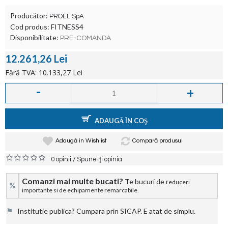
Producător:
PROEL SpA
Cod produs:
FITNESS4
Disponibilitate:
PRE-COMANDA
12.261,26 Lei
Fără TVA: 10.133,27 Lei
-
+
ADAUGĂ ÎN COŞ
Adaugă in Wishlist
Compară produsul
/
0 opinii
Spune-ţi opinia
Comanzi mai multe bucati?
Te bucuri de r
educeri
%
importante si de echipamente remarcabile.
⚑
Institutie publica? Cumpara prin SICAP. E atat de simplu.