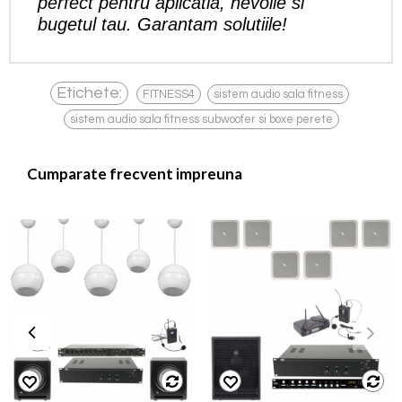
perfect pentru aplicatia, nevoile si
bugetul tau. Garantam solutiile!
,
,
Etichete:
FITNESS4
sistem audio sala fitness
sistem audio sala fitness subwoofer si boxe perete
Cumparate frecvent impreuna