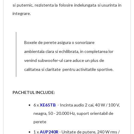
si puternic, rezistenta la folosire indelungata si usurinta in
integrare.
Boxele de perete asigura o sonorizare
ambientala clara si echilibrata, in completarea lor
venind subwoofer-ul care aduce un plus de
calitatea si claritate pentru activitatile sportive.
PACHETUL INCLUDE:
6 x
XE65TB
- Incinta audio 2 cai, 40 W / 100 V,
neagra, 50 - 20.000 Hz, suport orientabil de
perete
1 x
AUP240R
- Unitate de putere, 240 W rms /