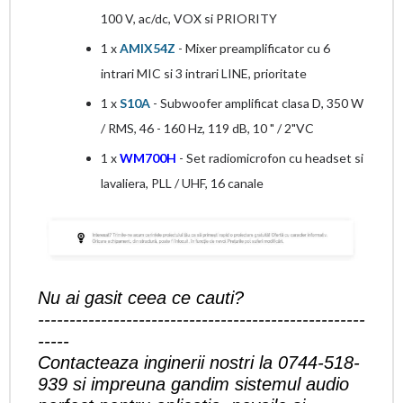
100 V, ac/dc, VOX si PRIORITY
1 x
AMIX54Z
- Mixer preamplificator cu 6
intrari MIC si 3 intrari LINE, prioritate
1 x
S10A
- Subwoofer amplificat clasa D, 350 W
/ RMS, 46 - 160 Hz, 119 dB, 10 " / 2"VC
1 x
WM700H
- Set radiomicrofon cu headset si
lavaliera, PLL / UHF, 16 canale
Nu ai gasit ceea ce cauti?
----------------------------------------------------
-----
Contacteaza inginerii nostri la 0744-518-
939 si impreuna gandim sistemul audio