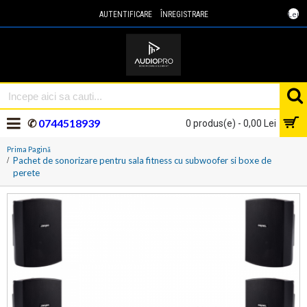
Lei
AUTENTIFICARE
ÎNREGISTRARE
✆
0744518939
0 produs(e) - 0,00 Lei
Prima Pagină
Pachet de sonorizare pentru sala fitness cu subwoofer si boxe de
perete