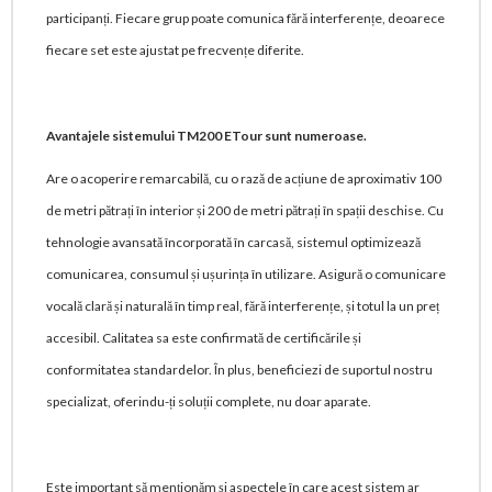
participanți. Fiecare grup poate comunica fără interferențe, deoarece
fiecare set este ajustat pe frecvențe diferite.
Avantajele sistemului TM200 ETour sunt numeroase.
Are o acoperire remarcabilă, cu o rază de acțiune de aproximativ 100
de metri pătrați în interior și 200 de metri pătrați în spații deschise. Cu
tehnologie avansată încorporată în carcasă, sistemul optimizează
comunicarea, consumul și ușurința în utilizare. Asigură o comunicare
vocală clară și naturală în timp real, fără interferențe, și totul la un preț
accesibil. Calitatea sa este confirmată de certificările și
conformitatea standardelor. În plus, beneficiezi de suportul nostru
specializat, oferindu-ți soluții complete, nu doar aparate.
Este important să menționăm și aspectele în care acest sistem ar