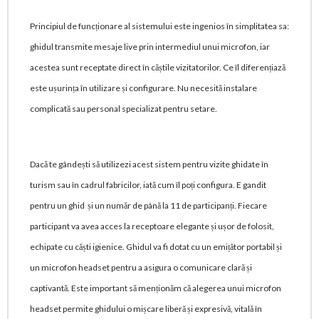
Principiul de funcționare al sistemului este ingenios în simplitatea sa:
ghidul transmite mesaje live prin intermediul unui microfon, iar
acestea sunt receptate direct în căștile vizitatorilor. Ce îl diferențiază
este ușurința în utilizare și configurare. Nu necesită instalare
complicată sau personal specializat pentru setare.
Dacă te gândești să utilizezi acest sistem pentru vizite ghidate în
turism sau în cadrul fabricilor, iată cum îl poți configura. E gandit
pentru un ghid și un număr de până la 11 de participanți. Fiecare
participant va avea acces la receptoare elegante și ușor de folosit,
echipate cu căști igienice. Ghidul va fi dotat cu un emițător portabil și
un microfon headset pentru a asigura o comunicare clară și
captivantă. Este important să menționăm că alegerea unui microfon
headset permite ghidului o mișcare liberă și expresivă, vitală în