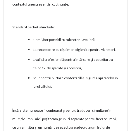
contextul unei prezentări captivante.
Standard pachetul include:
1 emițător portabil cu microfon lavalieră.
11 receptoare cu căști mono igienice pentru vizitatori.
1 valiză profesională pentru încărcare și depozitare a
celor 12 de aparate și accesorii,.
Snur pentru purtare confortabilă și sigură a aparatelor în
jurul gâtului.
Însă, sistemul poate fi configurat și pentru traduceri simultane în
multiple limbi. Aici, poți forma grupuri separate pentru fiecare limbă,
cu un emițător și un număr de receptoare adecvat numărului de