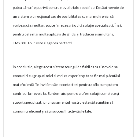
putea să nu fie potrivit pentru nevoile tale specifice. Dacă ai nevoie de
un sistem bidirecțional sau de posibilitatea ca mai mulți ghizi să
vorbească simultan, poate fi necesară o altă soluție specializată. Însă,
pentru cele mai multe aplicații de ghidaj și traducere simultană,
TM200 ETour este alegerea perfectă.
În concluzie, alege acest sistem tour guide fiabil daca ai nevoie sa
comunici cu grupuri mici si vrei ca experiența ta sa fie mai plăcută și
mai eficientă. Te invităm să ne contactezi pentru a afla cum putem
contribui la nevoia ta. Suntem aici pentru a oferi soluții complete și
suport specializat, iar angajamentul nostru este să te ajutăm să
comunici eficient și să ai succes în activitățile tale.