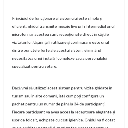
Principiul de funcționare al sistemului este simplu și
eficient: ghidul transmite mesaje live prin intermediul unui
microfon, iar acestea sunt recepționate direct în căștile
vizitatorilor. Ușurința în utilizare și configurare este unul
dintre punctele forte ale acestui sistem, eliminând
necesitatea unei instalări complexe sau a personalului
specializat pentru setare.
Dacă vrei să utilizezi acest sistem pentru vizite ghidate în
turism sau în alte domenii, iată cum poți configura un
pachet pentru un număr de până la 34 de participanți.
Fiecare participant va avea acces la receptoare elegante și
ușor de folosit, echipate cu căști igienice. Ghidul va fi dotat
cu un emițător portabil și un microfon headset pentru a