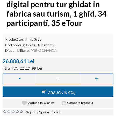
digital pentru tur ghidat in
fabrica sau turism, 1 ghid, 34
participanti, 35 eTour
Producător:
Amro Grup
Cod produs:
Ghidaj Turistic 35
Disponibilitate:
PRE-COMANDA
26.888,61 Lei
Fără TVA: 22.221,99 Lei
-
+
ADAUGĂ ÎN COŞ
Adaugă in Wishlist
Compară produsul
/
0 opinii
Spune-ţi opinia