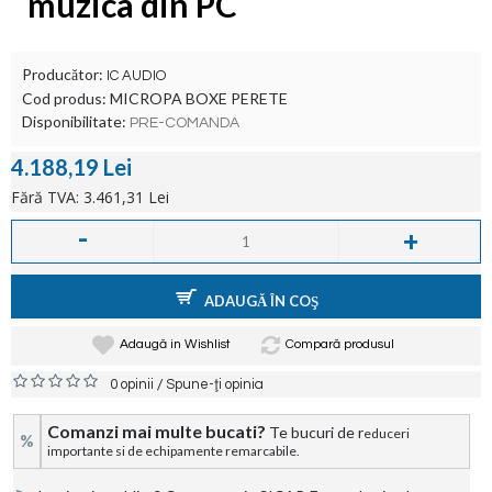
muzica din PC
Producător:
IC AUDIO
Cod produs:
MICROPA BOXE PERETE
Disponibilitate:
PRE-COMANDA
4.188,19 Lei
Fără TVA: 3.461,31 Lei
-
+
ADAUGĂ ÎN COŞ
Adaugă in Wishlist
Compară produsul
/
0 opinii
Spune-ţi opinia
Comanzi mai multe bucati?
Te bucuri de r
educeri
%
importante si de echipamente remarcabile.