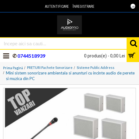
Lei
AUTENTIFICARE
ÎNREGISTRARE
✆
0744518939
0 produs(e) - 0,00 Lei
PRETURI Pachete Sonorizare
Sisteme Public Address
Prima Pagină
Mini sistem sonorizare ambientala si anunturi cu incinte audio de perete
si muzica din PC