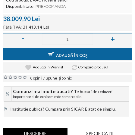
Disponibilitate:
PRE-COMANDA
38.009,90 Lei
Fără TVA: 31.413,14 Lei
-
+
ADAUGĂ ÎN COŞ
Adaugă in Wishlist
Compară produsul
/
0 opinii
Spune-ţi opinia
Comanzi mai multe bucati?
Te bucuri de r
educeri
%
importante si de echipamente remarcabile.
⚑
Institutie publica? Cumpara prin SICAP. E atat de simplu.
DESCRIERE
SPECIFICAŢII