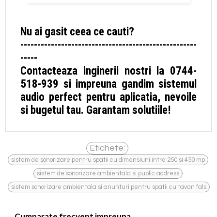
Nu ai gasit ceea ce cauti?
----------------------------------------------------
-----
Contacteaza inginerii nostri la 0744-
518-939 si impreuna gandim sistemul
audio perfect pentru aplicatia, nevoile
si bugetul tau. Garantam solutiile!
Etichete:
,
sistem de sonorizare pentru spatii cu dimensiuni intre 250 si 450 mp
,
sistem de sonorizare ambientala si public address
sistem sonorizare ambientala si anunturi pentru spatii cu tavan fals
Cumparate frecvent impreuna