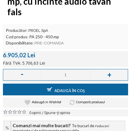
mp, cu incinte audio tavan
fals
Producător:
PROEL SpA
Cod produs:
PA 250 - 450 mp
Disponibilitate:
PRE-COMANDA
6.905,02 Lei
Fără TVA: 5.706,63 Lei
-
+
ADAUGĂ ÎN COŞ
Adaugă in Wishlist
Compară produsul
/
0 opinii
Spune-ţi opinia
Comanzi mai multe bucati?
Te bucuri de r
educeri
%
importante si de echipamente remarcabile.