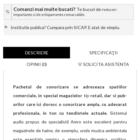
Comanzi mai multe bucati?
Te bucuri de r
educeri
%
importante si de echipamente remarcabile.
⚑
Institutie publica? Cumpara prin SICAP. E atat de simplu.
DESCRIERE
SPECIFICAŢII
OPINII (0)
💡 SOLICITA ASISTENTA
Pachetul de sonorizare se adreseaza spatiilor
comerciale, in special magazielor
tip
retail, dar si pub-
urilor care isi doresc o sonorizare ampla, cu adevarat
profesionala, in ton cu tendintele actuale.
Sistemul
audio propus de specialistii Amro este excelent pentru
magazinele de haine, de exemplu, unde muzica ambientala
este esentiala pentru o atmosfera dinamica, pozitiva.