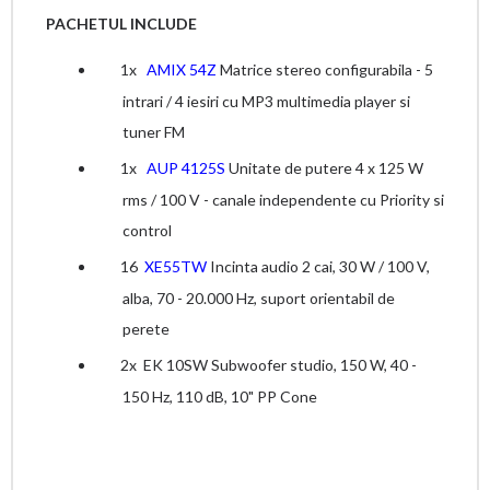
PACHETUL INCLUDE
1x
AMIX 54Z
Matrice stereo configurabila - 5
intrari / 4 iesiri cu MP3 multimedia player si
tuner FM
1x
AUP 4125S
Unitate de putere 4 x 125 W
rms / 100 V - canale independente cu Priority si
control
16
XE55TW
Incinta audio 2 cai, 30 W / 100 V,
alba, 70 - 20.000 Hz, suport orientabil de
perete
2x
EK 10SW Subwoofer studio, 150 W, 40 -
150 Hz, 110 dB, 10" PP Cone