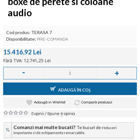
boxe de perete si coloane
audio
Cod produs:
TERASA 7
Disponibilitate:
PRE-COMANDA
15.416,92 Lei
Fără TVA: 12.741,25 Lei
-
+
ADAUGĂ ÎN COŞ
Adaugă in Wishlist
Compară produsul
/
0 opinii
Spune-ţi opinia
Comanzi mai multe bucati?
Te bucuri de r
educeri
%
importante si de echipamente remarcabile.