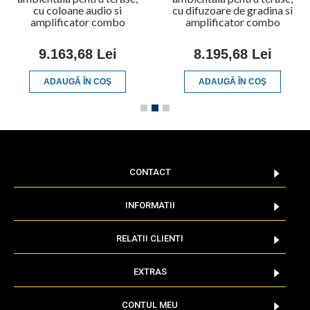
cu coloane audio si
cu difuzoare de gradina si
amplificator combo
amplificator combo
9.163,68 Lei
8.195,68 Lei
ADAUGĂ ÎN COŞ
ADAUGĂ ÎN COŞ
CONTACT
INFORMATII
RELATII CLIENTI
EXTRAS
CONTUL MEU