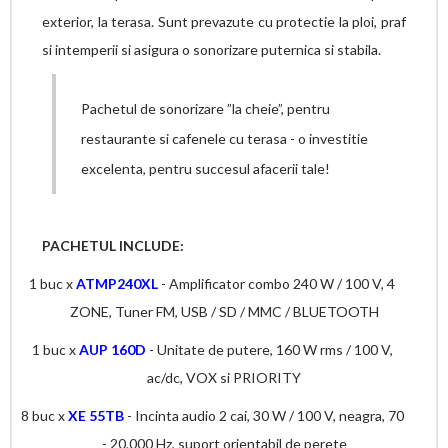
exterior, la terasa. Sunt prevazute cu protectie la ploi, praf
si intemperii si asigura o sonorizare puternica si stabila.
Pachetul de sonorizare ”la cheie”, pentru
restaurante si cafenele cu terasa - o investitie
excelenta, pentru succesul afacerii tale!
PACHETUL INCLUDE:
1 buc x
ATMP240XL
- Amplificator combo 240 W / 100 V, 4
ZONE, Tuner FM, USB / SD / MMC / BLUETOOTH
1 buc x
AUP 160D
- Unitate de putere, 160 W rms / 100 V,
ac/dc, VOX si PRIORITY
8 buc x
XE 55TB
- Incinta audio 2 cai, 30 W / 100 V, neagra, 70
- 20.000 Hz, suport orientabil de perete