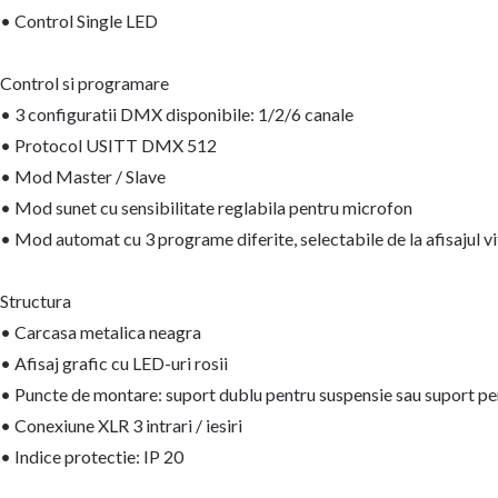
• Control Single LED
Control si programare
• 3 configuratii DMX disponibile: 1/2/6 canale
• Protocol USITT DMX 512
• Mod Master / Slave
• Mod sunet cu sensibilitate reglabila pentru microfon
• Mod automat cu 3 programe diferite, selectabile de la afisajul vi
Structura
• Carcasa metalica neagra
• Afisaj grafic cu LED-uri rosii
• Puncte de montare: suport dublu pentru suspensie sau suport p
• Conexiune XLR 3 intrari / iesiri
• Indice protectie: IP 20