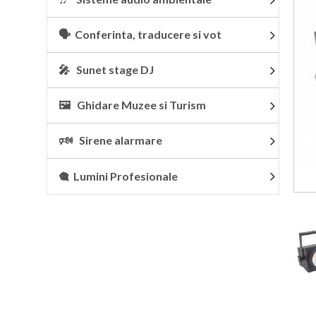
🗣 Conferinta, traducere si vot
🎤 Sunet stage DJ
🖼 Ghidare Muzee si Turism
🕬 Sirene alarmare
🎕 Lumini Profesionale