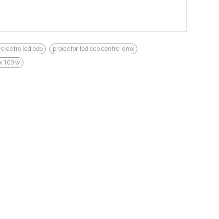
,
,
roiectro led cob
proiector led cob control dmx
 x 100 w