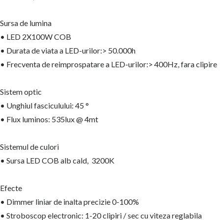
Sursa de lumina
• LED 2X100W COB
• Durata de viata a LED-urilor:> 50.000h
• Frecventa de reimprospatare a LED-urilor:> 400Hz, fara clipire
Sistem optic
• Unghiul fasciculului: 45 °
• Flux luminos: 535lux @ 4mt
Sistemul de culori
• Sursa LED COB alb cald,
3200K
Efecte
• Dimmer liniar de inalta precizie 0-100%
• Stroboscop electronic: 1-20 clipiri / sec cu viteza reglabila