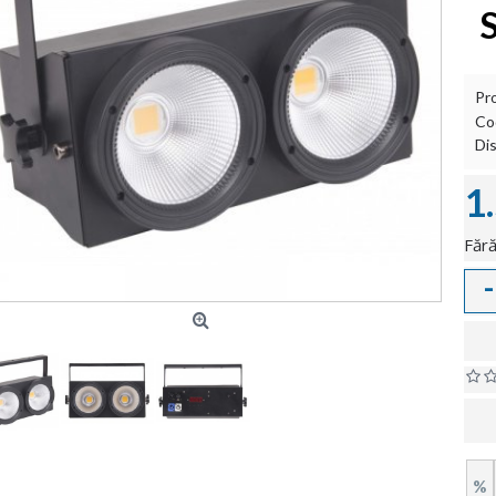
Pr
Co
Dis
1
Fără
-
%