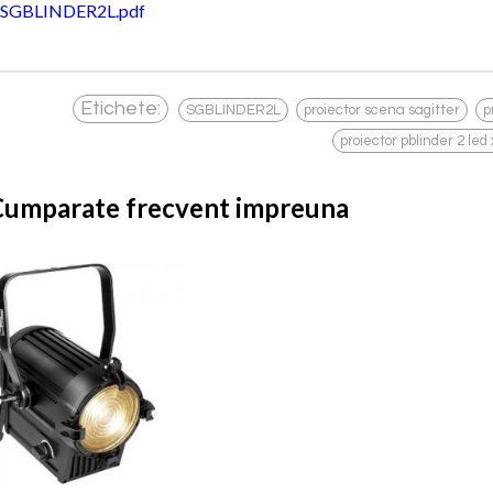
SGBLINDER2L.pdf
,
,
Etichete:
SGBLINDER2L
proiector scena sagitter
p
proiector pblinder 2 led
Cumparate frecvent impreuna