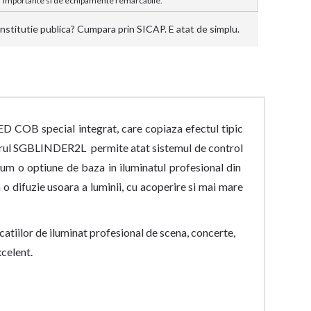
importante si de echipamente remarcabile.
stitutie publica? Cumpara prin SICAP. E atat de simplu.
 COB special integrat, care copiaza efectul tipic
orul SGBLINDER2L
permite atat sistemul de control
acum o optiune de baza in iluminatul profesional din
o difuzie usoara a luminii, cu acoperire si mai mare
iilor de iluminat profesional de scena, concerte,
xcelent.