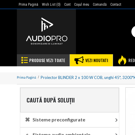
Prima Pagină
Wish List (
0
)
Cont
Coşul meu
Comandă
Contact
PRODUSE VEZI TOATE
VEZI NOUTATI
RED
Proiector BLINDER 2 x 100 W COB, unghi 45*, 3200*K
Prima Pagină
CAUTĂ DUPĂ SOLUȚII
⌘ Sisteme preconfigurate
♬ Sisteme audio ambientale