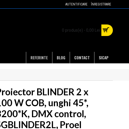
AUTENTIFICARE
ÎNREGISTRARE
0 produs(e) - 0,00 Lei
REFERINTE
BLOG
CONTACT
SICAP
Proiector BLINDER 2 x
100 W COB, unghi 45*,
3200*K, DMX control,
SGBLINDER2L, Proel