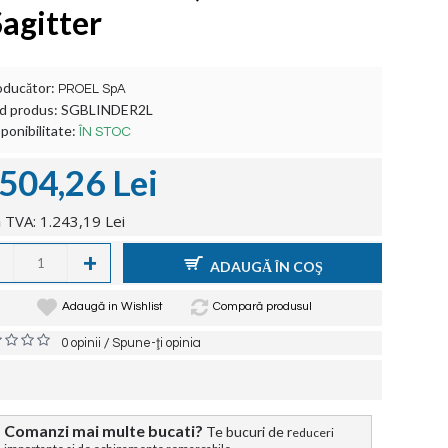
Sagitter
oducător:
PROEL SpA
d produs:
SGBLINDER2L
ponibilitate:
ÎN STOC
.504,26 Lei
 TVA: 1.243,19 Lei
+
ADAUGĂ ÎN COŞ
Adaugă in Wishlist
Compară produsul
/
0 opinii
Spune-ţi opinia
Comanzi mai multe bucati?
Te bucuri de r
educeri