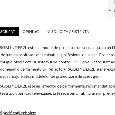
⚑
In
SCRIERE
OPINII (0)
💡 SOLICITA ASISTENTA
SGBLINDER2L este un model de proiector de scena nou, cu un LED
de lumina orbitoare al iluminatului profesional de scena.
Proiect
"Single pixel", cat
si sistemul de control "Full pixel", care sunt 
domeniul divertismentului.
Reflectorul SGBLINDER2L
genereaza 
decat majoritatea modelelor de proiectoare de acest gen.
SGBLINDER2L este un reflector de performanta, recomandat aplicat
teatru, cluburi sau televiziune. Este rezistent, fiabil si are un pret e
Specificații tehnice: