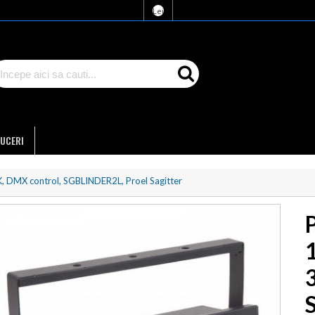
Lei
UCERI
, DMX control, SGBLINDER2L, Proel Sagitter