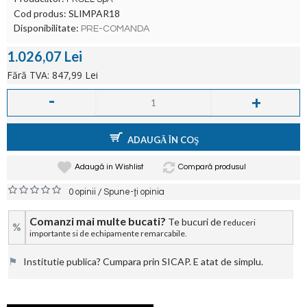
Cod produs:
SLIMPAR18
Disponibilitate:
PRE-COMANDA
1.026,07 Lei
Fără TVA: 847,99 Lei
-
+
ADAUGĂ ÎN COŞ
Adaugă in Wishlist
Compară produsul
/
0 opinii
Spune-ţi opinia
Comanzi mai multe bucati?
Te bucuri de r
educeri
%
importante si de echipamente remarcabile.
⚑
Institutie publica? Cumpara prin SICAP. E atat de simplu.