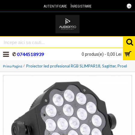
Lei
AUTENTIFICARE
ÎNREGISTRARE
✆
0744518939
0 produs(e) - 0,00 Lei
Proiector led profesional RGB SLIMPAR18, Sagitter, Proel
Prima Pagină