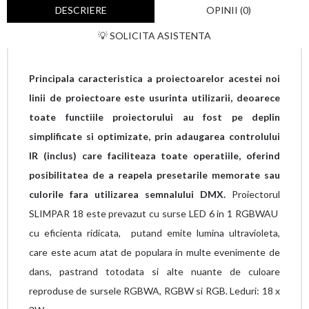
DESCRIERE
OPINII (0)
💡 SOLICITA ASISTENTA
Principala caracteristica a proiectoarelor acestei noi
linii de proiectoare este usurinta utilizarii, deoarece
toate functiile proiectorului au fost pe deplin
simplificate si optimizate, prin adaugarea controlului
IR (inclus) care faciliteaza toate operatiile, oferind
posibilitatea de a reapela presetarile memorate sau
culorile fara utilizarea semnalului DMX.
Proiectorul
SLIMPAR 18 este prevazut cu surse LED 6 in 1 RGBWAU
cu eficienta ridicata, putand emite lumina ultravioleta,
care este acum atat de populara in multe evenimente de
dans, pastrand totodata si alte nuante de culoare
reproduse de sursele RGBWA, RGBW si RGB. Leduri: 18 x