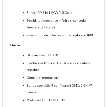
Sursa LED 3 in 1 RGB Full Color
Posibilitati cromatice infinite si controlul
temperaturii culorii
2 macro-uri de culoare pot fi apelate via DMX
Efecte
Dimmer liniar 0-100%
Strobe electronice: 1-20 blițuri / s cu viteză
reglabila
Control si programare
Sunt disponibile 4 configuratii DMX: 1/3/4/7
canale
Protocol USITT DMX 512