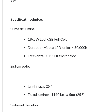
3W.
Specificatii tehnice:
Sursa de lumina
18x3W Led RGB Full Color
Durata de viata a LED-urilor:> 50.000h
Frecventa: > 400Hz flicker free
Sistem optic
Unghi raza: 25 °
Fluxul luminos: 1140 lux @ 5mt (25 °)
Sistemul de culori