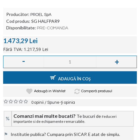
Producător:
PROEL SpA
Cod produs:
SG HALFPAR9
Disponibilitate:
PRE-COMANDA
1.473,29 Lei
Fără TVA: 1.217,59 Lei
-
+
ADAUGĂ ÎN COŞ
Adaugă in Wishlist
Compară produsul
/
0 opinii
Spune-ţi opinia
Comanzi mai multe bucati?
Te bucuri de r
educeri
%
importante si de echipamente remarcabile.
⚑
Institutie publica? Cumpara prin SICAP. E atat de simplu.