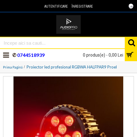
Lei
AUTENTIFICARE
ÎNREGISTRARE
✆
0744518939
0 produs(e) - 0,00 Lei
Proiector led profesional RGBWA HALFPAR9 Proel
Prima Pagină