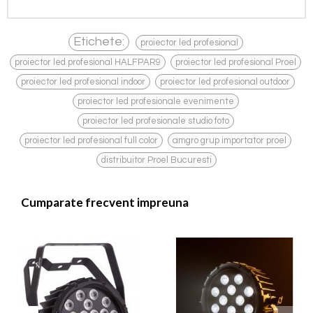
,
Etichete:
proiector led profesional
,
,
proiector led profesional HALFPAR9
proiector led profesional Proel
,
,
proiector led profesional indoor
proiector led profesional outdoor
,
proiector led profesionale evenimente
,
proiector led profesionale studio foto
,
,
proiector led profesional full color
amgro grup importator proel
distribuitor Proel Bucuresti
Cumparate frecvent impreuna