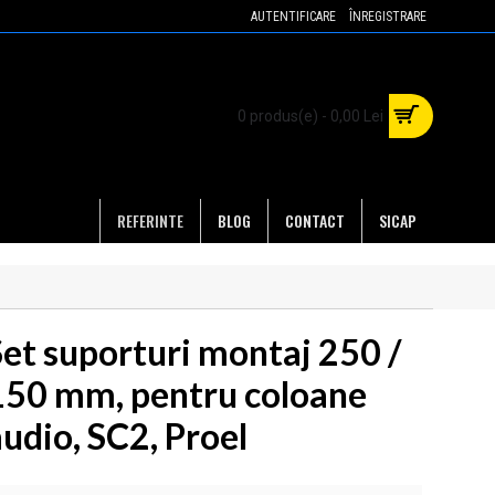
AUTENTIFICARE
ÎNREGISTRARE
0 produs(e) - 0,00 Lei
REFERINTE
BLOG
CONTACT
SICAP
Set suporturi montaj 250 /
150 mm, pentru coloane
udio, SC2, Proel