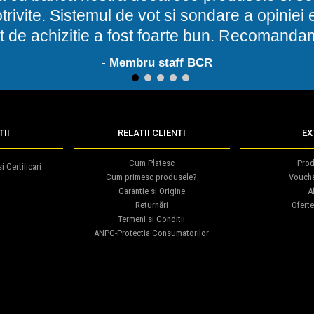
potrivite. Sistemul de vot si sondare a opinie
t de achizitie a fost foarte bun. Recomand
- Membru staff BCR
1
2
3
4
5
II
RELATII CLIENTI
EX
Cum Platesc
Prod
i Certificari
Cum primesc produsele?
Vouch
Garantie si Origine
Af
Returnări
Oferte
Termeni si Conditii
ANPC-Protectia Consumatorilor