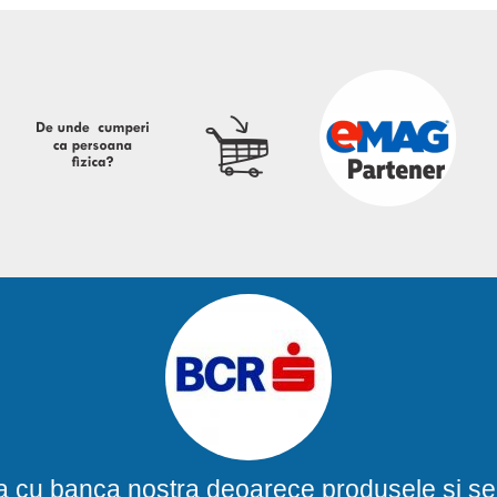
a cu banca nostra deoarece produsele si ser