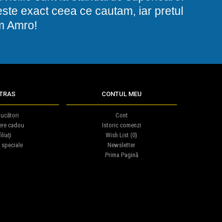
i este exact ceea ce cautam, iar pretul
am Amro!
TRAS
CONTUL MEU
ucători
Cont
ere cadou
Istoric comenzi
iliaţi
Wish List (
0
)
 speciale
Newsletter
Prima Pagină