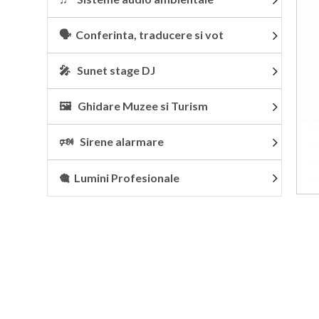
🗣 Conferinta, traducere si vot
🎤 Sunet stage DJ
🖼 Ghidare Muzee si Turism
🕬 Sirene alarmare
🎕 Lumini Profesionale