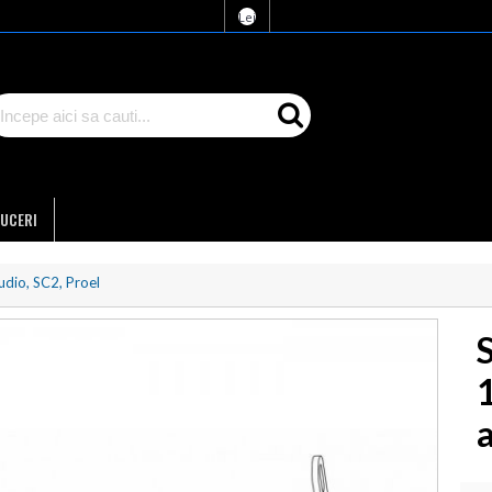
Lei
UCERI
udio, SC2, Proel
a