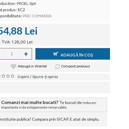
oducător:
PROEL SpA
d produs:
SC2
ponibilitate:
PRE-COMANDA
54,88 Lei
 TVA: 128,00 Lei
+
ADAUGĂ ÎN COŞ
Adaugă in Wishlist
Compară produsul
/
0 opinii
Spune-ţi opinia
Comanzi mai multe bucati?
Te bucuri de r
educeri
importante si de echipamente remarcabile.
stitutie publica? Cumpara prin SICAP. E atat de simplu.