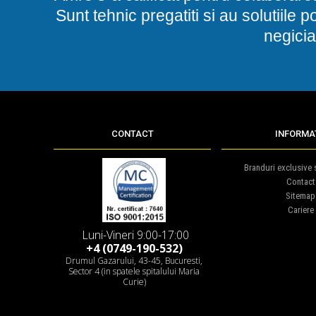
Sunt tehnic pregatiti si au solutiile 
negicia
CONTACT
INFORMAT
Branduri exclusive s
Contact
Sitemap
Cariere
Luni-Vineri 9:00-17:00
+4 (0749-190-532)
Drumul Gazarului, 43-45, Bucuresti,
Sector 4 (in spatele spitalului Maria
Curie)