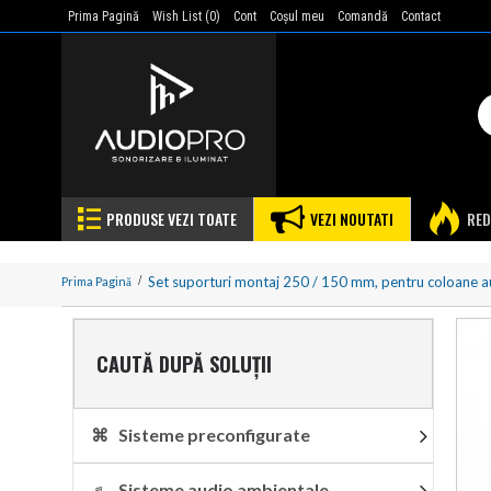
Prima Pagină
Wish List (
0
)
Cont
Coşul meu
Comandă
Contact
PRODUSE VEZI TOATE
VEZI NOUTATI
RED
Set suporturi montaj 250 / 150 mm, pentru coloane a
Prima Pagină
CAUTĂ DUPĂ SOLUȚII
⌘ Sisteme preconfigurate
♬ Sisteme audio ambientale