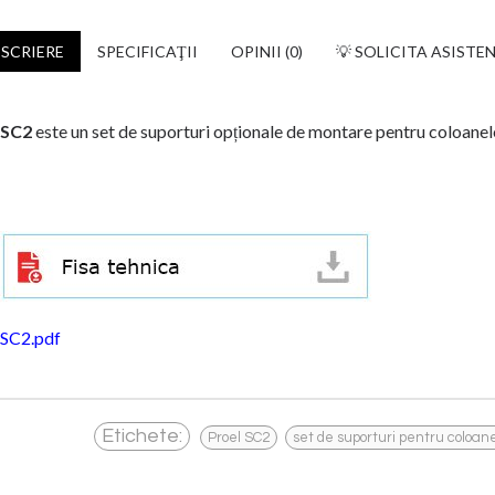
SCRIERE
SPECIFICAŢII
OPINII (0)
💡 SOLICITA ASISTE
SC2
este un set de suporturi opționale de montare pentru coloanele 
SC2.pdf
,
Etichete:
Proel SC2
set de suporturi pentru coloan