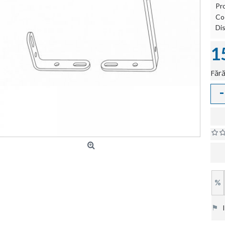
Pr
Co
Dis
1
Fără
-
%
⚑
In