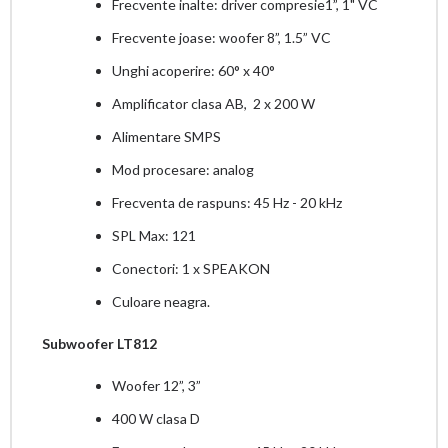
Frecvente inalte: driver compresie1”, 1" VC
Frecvente joase: woofer 8”, 1.5” VC
Unghi acoperire: 60° x 40°
Amplificator clasa AB, 2 x 200 W
Alimentare SMPS
Mod procesare: analog
Frecventa de raspuns: 45 Hz - 20 kHz
SPL Max: 121
Conectori: 1 x SPEAKON
Culoare neagra.
Subwoofer LT812
Woofer 12”, 3”
400 W clasa D