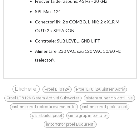
Frecventa de raspuns: 45 Hz - 20 kHz
SPL Max. 124
Conectori IN: 2 x COMBO, LINK: 2 x XLR M;
OUT: 2 x SPEAKON
Controale: SUB LEVEL, GND LIFT
Alimentare 230 VAC sau 120 VAC 50/60 Hz
(selector).
,
,
Etichete:
Proel LT 812A
Proel LT 812A Sistem Activ
,
,
Proel LT 812A Sistem Activ si Subwoofer
sistem sunet aplicatii live
,
,
sistem sunet aplicatii evenimente
sistem sunet profesional
,
,
distribuitor proel
amro grup importator
importator proel Bucuresti