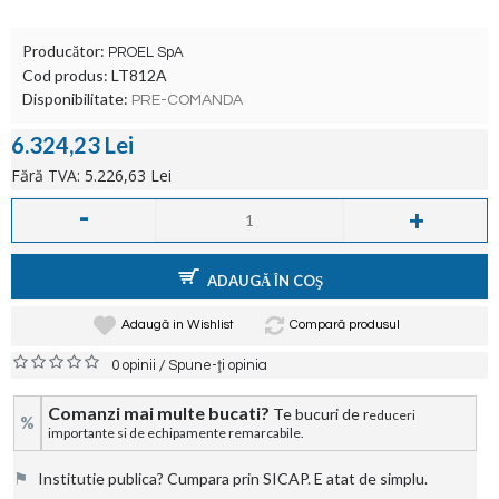
Producător:
PROEL SpA
Cod produs:
LT812A
Disponibilitate:
PRE-COMANDA
6.324,23 Lei
Fără TVA: 5.226,63 Lei
-
+
ADAUGĂ ÎN COŞ
Adaugă in Wishlist
Compară produsul
/
0 opinii
Spune-ţi opinia
Comanzi mai multe bucati?
Te bucuri de r
educeri
%
importante si de echipamente remarcabile.
⚑
Institutie publica? Cumpara prin SICAP. E atat de simplu.