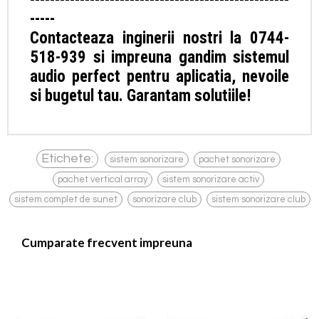
-----
Contacteaza inginerii nostri la 0744-
518-939 si impreuna gandim sistemul
audio perfect pentru aplicatia, nevoile
si bugetul tau. Garantam solutiile!
,
,
Etichete:
sistem sonorizare
pachet sonorizare
,
,
pachet vertical array
sistem sonorizare activ
,
,
sistem complet de sunet
sonorizare club
sistem sonorizare club
Cumparate frecvent impreuna