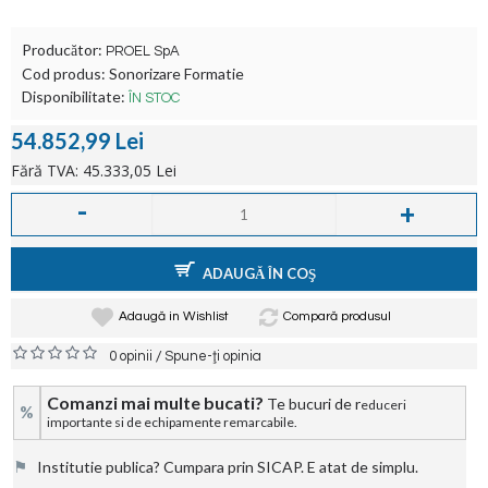
Producător:
PROEL SpA
Cod produs:
Sonorizare Formatie
Disponibilitate:
ÎN STOC
54.852,99 Lei
Fără TVA: 45.333,05 Lei
-
+
ADAUGĂ ÎN COŞ
Adaugă in Wishlist
Compară produsul
/
0 opinii
Spune-ţi opinia
Comanzi mai multe bucati?
Te bucuri de r
educeri
%
importante si de echipamente remarcabile.
⚑
Institutie publica? Cumpara prin SICAP. E atat de simplu.