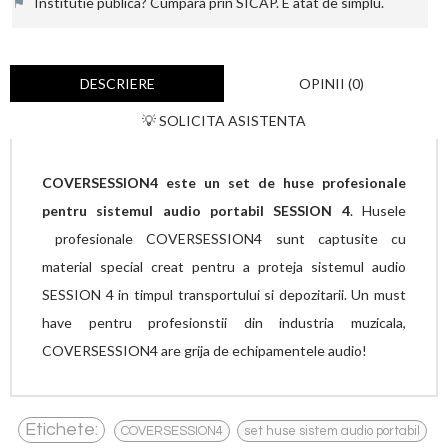
⚑
Institutie publica? Cumpara prin SICAP. E atat de simplu.
DESCRIERE
OPINII (0)
💡 SOLICITA ASISTENTA
COVERSESSION4 este un set de huse profesionale
pentru sistemul audio portabil SESSION 4
. Husele
profesionale COVERSESSION4 sunt captusite cu
material special creat pentru a proteja sistemul audio
SESSION 4 in timpul transportului si depozitarii. Un must
have pentru profesionstii din industria muzicala,
COVERSESSION4 are grija de echipamentele audio!
,
,
Etichete:
COVERSESSION4
set huse sistem audio portabil