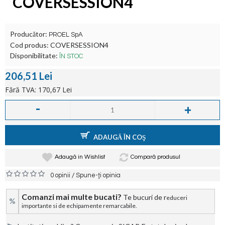
COVERSESSION4
Producător:
PROEL SpA
Cod produs:
COVERSESSION4
Disponibilitate:
ÎN STOC
206,51 Lei
Fără TVA: 170,67 Lei
-
+
ADAUGĂ ÎN COŞ
Adaugă in Wishlist
Compară produsul
/
0 opinii
Spune-ţi opinia
Comanzi mai multe bucati?
Te bucuri de r
educeri
%
importante si de echipamente remarcabile.