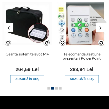
M+
Telecomanda gestiune
Antena fixa sistem
prezentari PowerPoint
sondarea opiniei si
examinare
283,94 Lei
2.084,41 Lei
ADAUGĂ ÎN COŞ
ADAUGĂ ÎN COŞ