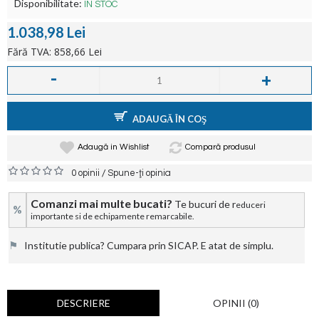
Disponibilitate:
ÎN STOC
1.038,98 Lei
Fără TVA: 858,66 Lei
-
+
ADAUGĂ ÎN COŞ
Adaugă in Wishlist
Compară produsul
/
0 opinii
Spune-ţi opinia
Comanzi mai multe bucati?
Te bucuri de r
educeri
%
importante si de echipamente remarcabile.
⚑
Institutie publica? Cumpara prin SICAP. E atat de simplu.
DESCRIERE
OPINII (0)