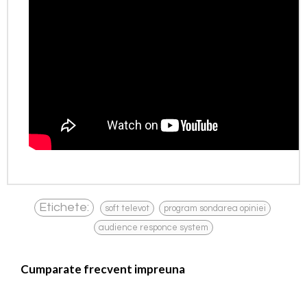
,
,
Etichete:
soft televot
program sondarea opiniei
audience responce system
Cumparate frecvent impreuna