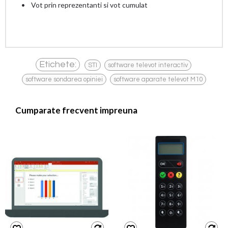
• Vot prin reprezentanti si vot cumulat
,
,
Etichete:
STI
software televot interactiv
,
software sondarea opiniei
software aparate televot M10
Cumparate frecvent impreuna