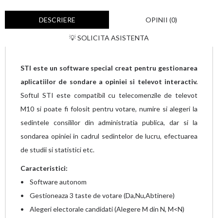
DESCRIERE
OPINII (0)
💡 SOLICITA ASISTENTA
STI este un software special creat pentru gestionarea
aplicatiilor de sondare a opiniei si televot interactiv.
Softul STI este compatibil cu telecomenzile de televot
M10 si poate fi folosit pentru votare, numire si alegeri la
sedintele consililor din administratia publica, dar si la
sondarea opiniei in cadrul sedintelor de lucru, efectuarea
de studii si statistici etc.
Caracteristici:
• Software autonom
• Gestioneaza 3 taste de votare (Da,Nu,Abtinere)
• Alegeri electorale candidati (Alegere M din N, M<N)