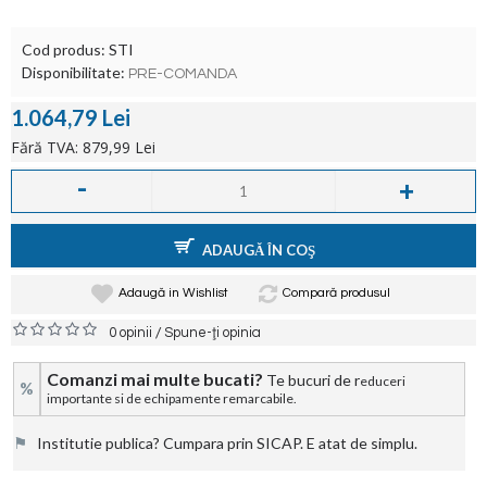
Cod produs:
STI
Disponibilitate:
PRE-COMANDA
1.064,79 Lei
Fără TVA: 879,99 Lei
-
+
ADAUGĂ ÎN COŞ
Adaugă in Wishlist
Compară produsul
/
0 opinii
Spune-ţi opinia
Comanzi mai multe bucati?
Te bucuri de r
educeri
%
importante si de echipamente remarcabile.
⚑
Institutie publica? Cumpara prin SICAP. E atat de simplu.