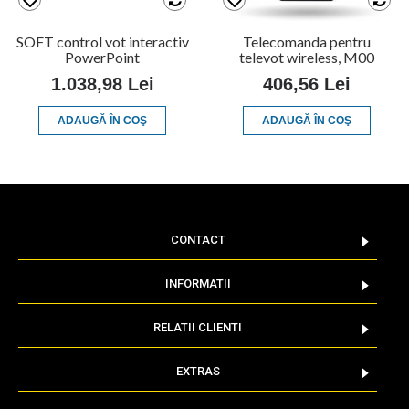
SOFT control vot interactiv
Telecomanda pentru
PowerPoint
televot wireless, M00
1.038,98 Lei
406,56 Lei
ADAUGĂ ÎN COŞ
ADAUGĂ ÎN COŞ
CONTACT
INFORMATII
RELATII CLIENTI
EXTRAS